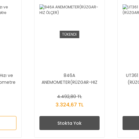
TÜKENDİ
ızı ve
846A
UT361
mometre
ANEMOMETER(RÜZGAR-HIZ
(RÜZG
ÖLÇER)
4.492,80 TL
3.324,67 TL
Stokta Yok