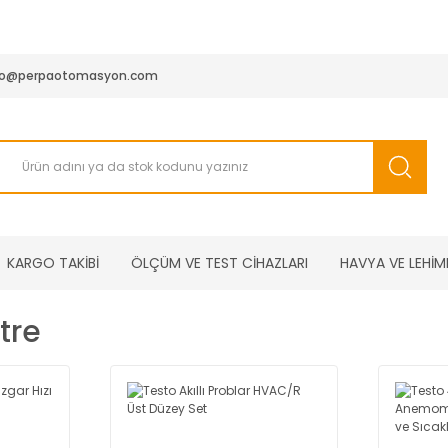
950 TL ve Üstü Tüm Siparişlerinizde KARGO BEDAVA ( HepsiJET
fo@perpaotomasyon.com
KARGO TAKİBİ
ÖLÇÜM VE TEST CİHAZLARI
HAVYA VE LEHİM
tre