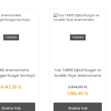
TÜKENDİ
TÜKENDİ
186 Anemometre
Tasi TA8161 Dijital Rüzgar ve
ger Rüzgar Hızı Kayıt
Sıcaklık Ölçer Anemometre
Cihazı
4.147,20 TL
2.304,00 TL
1.382,40 TL
Stokta Yok
Stokta Yok