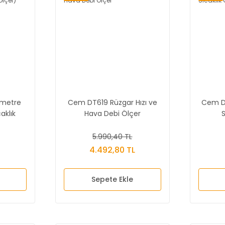
ometre
Cem DT619 Rüzgar Hızı ve
Cem DT
aklık
Hava Debi Ölçer
S
5.990,40 TL
4.492,80 TL
Sepete Ekle