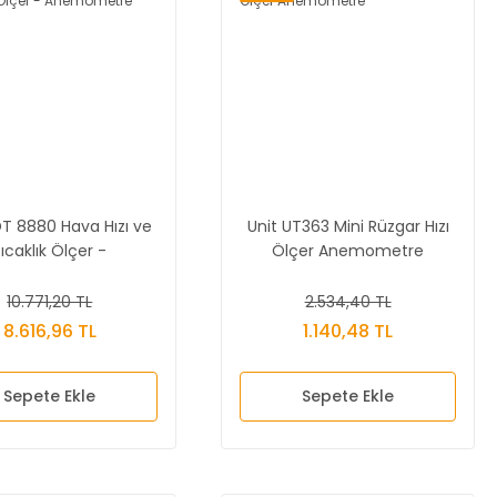
 8880 Hava Hızı ve
Unit UT363 Mini Rüzgar Hızı
ıcaklık Ölçer -
Ölçer Anemometre
Anemometre
10.771,20 TL
2.534,40 TL
8.616,96 TL
1.140,48 TL
Sepete Ekle
Sepete Ekle