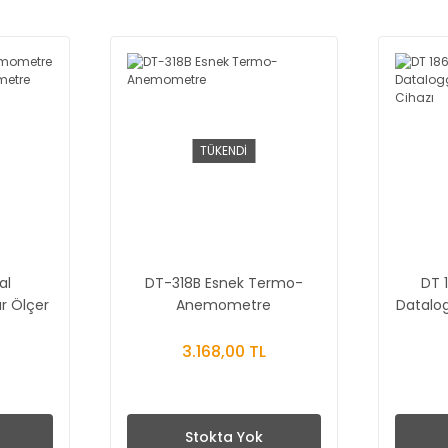
TÜKENDİ
al
DT-318B Esnek Termo-
DT 
r Ölçer
Anemometre
Datalog
re
3.168,00 TL
Stokta Yok