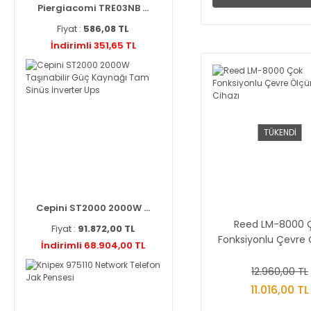
Piergiacomi TRE03NB ...
Fiyat :
586,08 TL
İndirimli 351,65 TL
TÜKENDİ
Cepini ST2000 2000W ...
Reed LM-8000 
Fiyat :
91.872,00 TL
Fonksiyonlu Çevre
İndirimli 68.904,00 TL
Cihazı
12.960,00 TL
11.016,00 TL