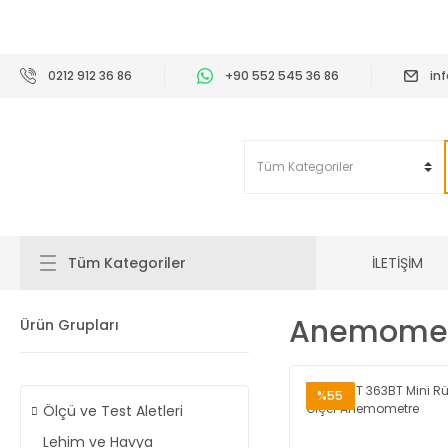
2
0212 912 36 86
+90 552 545 36 86
in
İLETİŞİM
Tüm Kategoriler
Anemome
Ürün Grupları
%55
Ölçü ve Test Aletleri
Lehim ve Havya