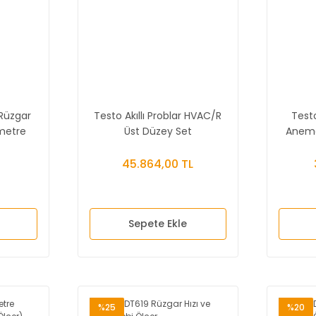
 Rüzgar
Testo Akıllı Problar HVAC/R
Test
metre
Üst Düzey Set
Anemo
Debi
45.864,00 TL
Sepete Ekle
%25
%20