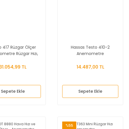
o 417 Rüzgar Ölçer
Hassas Testo 410-2
metre Rüzgar Hızı,
Anemometre
 ve Sıcaklık Ölçer
(Hız+Sıcaklık+Nem)
31.054,99 TL
14.487,00 TL
Sepete Ekle
Sepete Ekle
%55