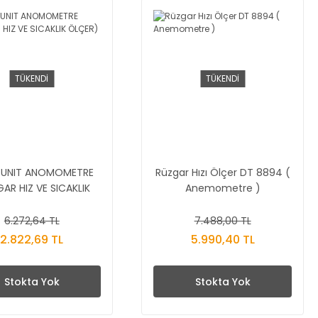
TÜKENDİ
TÜKENDİ
 UNIT ANOMOMETRE
Rüzgar Hızı Ölçer DT 8894 (
AR HIZ VE SICAKLIK
Anemometre )
ÖLÇER)
6.272,64 TL
7.488,00 TL
2.822,69 TL
5.990,40 TL
Stokta Yok
Stokta Yok