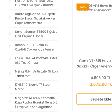
Elektronik Tamir Seti | JBC
CD-2SQF ve Quick 861DW
%25
Huato DigiSense-50 Dijital
Büyük Ekran Sıcaklık ve Nem
Ölçer Termometre
Smart Sensor ST8904 Çoklu
Gaz Ölçüm Cihazı
Bosch 1600A02Z98 16
Özellikli Çok Amaçlı Pense
Fnirsi BTM-24 12V/24V Dijital
Cem DT-618 Hava H
Akü Test Cihazı
Sıcaklık Ölçer Ane
Mijing FM-11 Antistatik Silikon
Tamir Matı
4.896,00 TL
3.672,00 TL
17HS3401 Nema 17 Step
Motor
Megoras MHV102 Otomatik
Sepete Ekle
Kapı Radar Hareket Sensörü
| Araç ve İnsan Algılama