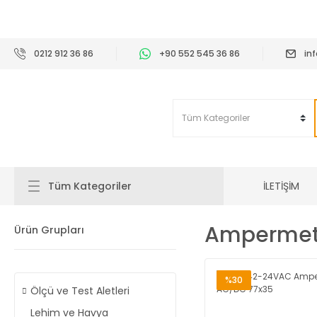
2
0212 912 36 86
+90 552 545 36 86
in
İLETİŞİM
Tüm Kategoriler
Ampermet
Ürün Grupları
%30
Ölçü ve Test Aletleri
Lehim ve Havya