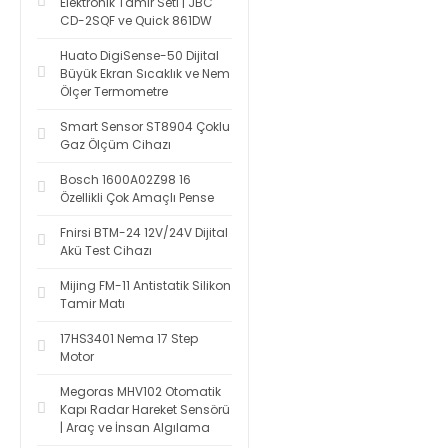
Elektronik Tamir Seti | JBC
CD-2SQF ve Quick 861DW
Huato DigiSense-50 Dijital
Büyük Ekran Sıcaklık ve Nem
Ölçer Termometre
Smart Sensor ST8904 Çoklu
Gaz Ölçüm Cihazı
Bosch 1600A02Z98 16
Özellikli Çok Amaçlı Pense
Fnirsi BTM-24 12V/24V Dijital
Akü Test Cihazı
Mijing FM-11 Antistatik Silikon
Tamir Matı
17HS3401 Nema 17 Step
Motor
Megoras MHV102 Otomatik
Kapı Radar Hareket Sensörü
| Araç ve İnsan Algılama