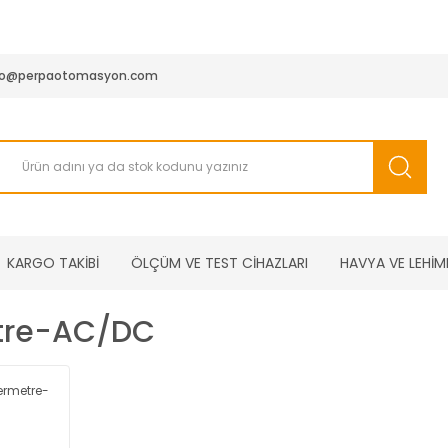
950 TL ve Üstü Tüm Siparişlerinizde KARGO BEDAVA ( HepsiJET
fo@perpaotomasyon.com
KARGO TAKİBİ
ÖLÇÜM VE TEST CİHAZLARI
HAVYA VE LEHİM
re-AC/DC