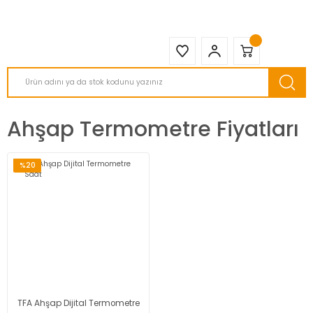
2950 TL ve Üstü Tüm Siparişlerinizde KARGO BEDAVA ( HepsiJET )
Ahşap Termometre Fiyatları
%20
TFA Ahşap Dijital Termometre