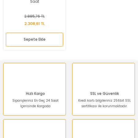
Saat
2.885,76 TL
2.308,61 TL
Sepete Ekle
Hızlı Kargo
SSL ve Güvenlik
Siparişleriniz En Geç 24 Saat
Kredi kartı bilgileriniz 256bit SSL
İçerisinde Kargoda
sertifikası ile korunmaktadır.