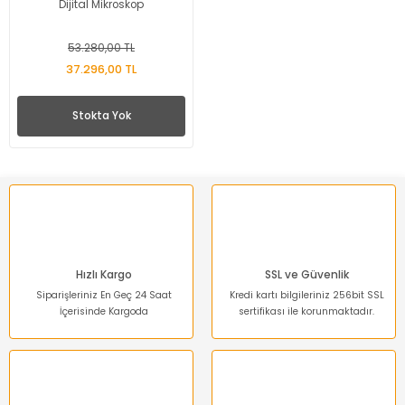
Dijital Mikroskop
53.280,00 TL
37.296,00 TL
Stokta Yok
Hızlı Kargo
SSL ve Güvenlik
Siparişleriniz En Geç 24 Saat
Kredi kartı bilgileriniz 256bit SSL
İçerisinde Kargoda
sertifikası ile korunmaktadır.