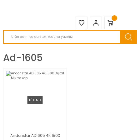
2950 TL ve Üstü Tüm Siparişlerinizde KARGO BEDAVA ( HepsiJET )
Ad-1605
TÜKENDİ
Andonstar AD1605 4K 150X