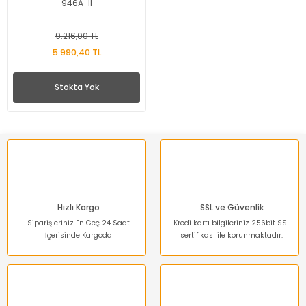
946A-II
9.216,00 TL
5.990,40 TL
Stokta Yok
Hızlı Kargo
SSL ve Güvenlik
Siparişleriniz En Geç 24 Saat
Kredi kartı bilgileriniz 256bit SSL
İçerisinde Kargoda
sertifikası ile korunmaktadır.