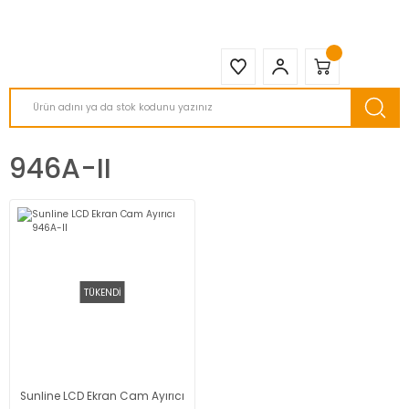
2950 TL ve Üstü Tüm Siparişlerinizde KARGO BEDAVA ( HepsiJET )
946A-II
TÜKENDİ
Sunline LCD Ekran Cam Ayırıcı