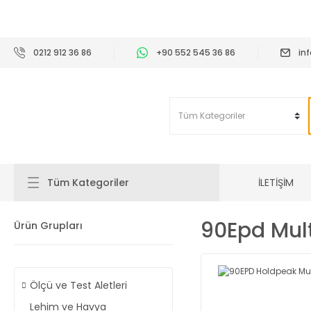
2
0212 912 36 86
+90 552 545 36 86
in
İLETİŞİM
Tüm Kategoriler
90Epd Mul
Ürün Grupları
Ölçü ve Test Aletleri
Lehim ve Havya