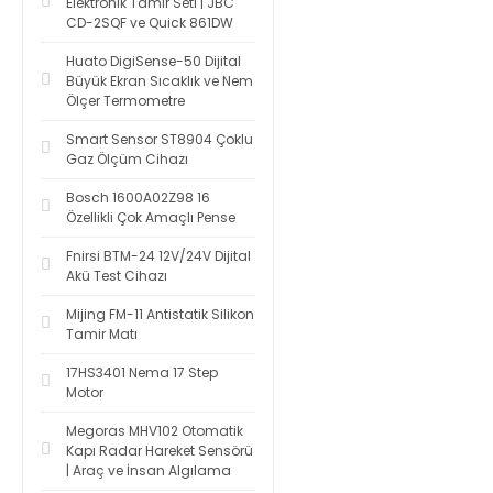
Elektronik Tamir Seti | JBC
CD-2SQF ve Quick 861DW
Huato DigiSense-50 Dijital
Büyük Ekran Sıcaklık ve Nem
Ölçer Termometre
Smart Sensor ST8904 Çoklu
Gaz Ölçüm Cihazı
Bosch 1600A02Z98 16
Özellikli Çok Amaçlı Pense
Fnirsi BTM-24 12V/24V Dijital
Akü Test Cihazı
Mijing FM-11 Antistatik Silikon
Tamir Matı
17HS3401 Nema 17 Step
Motor
Megoras MHV102 Otomatik
Kapı Radar Hareket Sensörü
| Araç ve İnsan Algılama