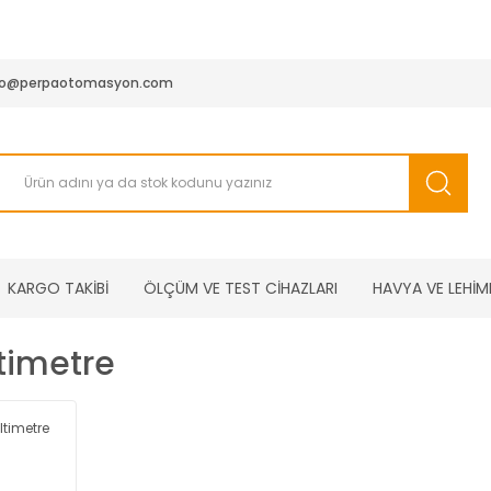
950 TL ve Üstü Tüm Siparişlerinizde KARGO BEDAVA ( HepsiJET
fo@perpaotomasyon.com
KARGO TAKİBİ
ÖLÇÜM VE TEST CİHAZLARI
HAVYA VE LEHİM
timetre