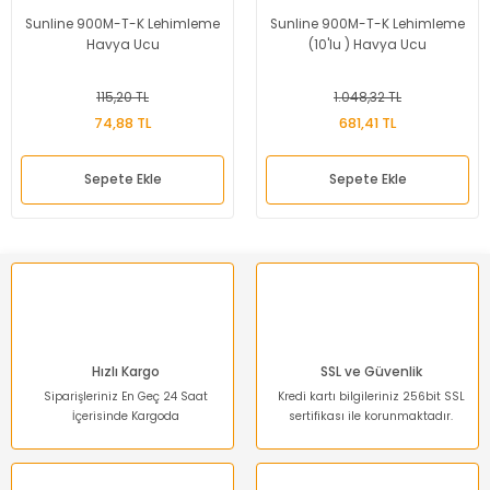
Sunline 900M-T-K Lehimleme
Sunline 900M-T-K Lehimleme
Havya Ucu
(10'lu ) Havya Ucu
115,20 TL
1.048,32 TL
74,88 TL
681,41 TL
Sepete Ekle
Sepete Ekle
Hızlı Kargo
SSL ve Güvenlik
Siparişleriniz En Geç 24 Saat
Kredi kartı bilgileriniz 256bit SSL
İçerisinde Kargoda
sertifikası ile korunmaktadır.