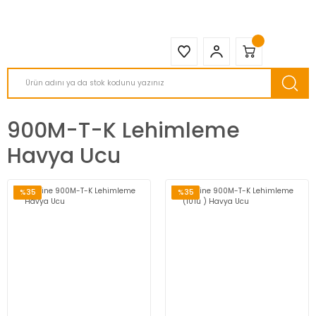
2950 TL ve Üstü Tüm Siparişlerinizde KARGO BEDAVA ( HepsiJET )
900M-T-K Lehimleme
Havya Ucu
%35
%35