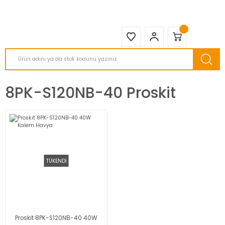
2950 TL ve Üstü Tüm Siparişlerinizde KARGO BEDAVA ( HepsiJET )
8PK-S120NB-40 Proskit
TÜKENDİ
Proskit 8PK-S120NB-40 40W