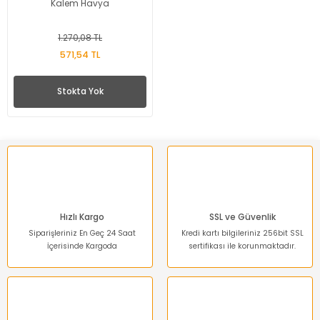
Kalem Havya
1.270,08 TL
571,54 TL
Stokta Yok
Hızlı Kargo
SSL ve Güvenlik
Siparişleriniz En Geç 24 Saat
Kredi kartı bilgileriniz 256bit SSL
İçerisinde Kargoda
sertifikası ile korunmaktadır.