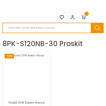
2950 TL ve Üstü Tüm Siparişlerinizde KARGO BEDAVA ( HepsiJET )
8PK-S120NB-30 Proskit
%55
Proskit 30W Kalem Havya