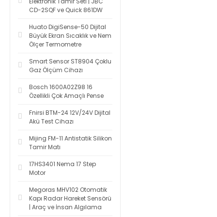
Elektronik Tamir Seti | JBC
CD-2SQF ve Quick 861DW
Huato DigiSense-50 Dijital
Büyük Ekran Sıcaklık ve Nem
Ölçer Termometre
Smart Sensor ST8904 Çoklu
Gaz Ölçüm Cihazı
Bosch 1600A02Z98 16
Özellikli Çok Amaçlı Pense
Fnirsi BTM-24 12V/24V Dijital
Akü Test Cihazı
Mijing FM-11 Antistatik Silikon
Tamir Matı
17HS3401 Nema 17 Step
Motor
Megoras MHV102 Otomatik
Kapı Radar Hareket Sensörü
| Araç ve İnsan Algılama