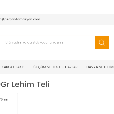
950 TL ve Üstü Tüm Siparişlerinizde KARGO BEDAVA ( HepsiJET
fo@perpaotomasyon.com
KARGO TAKİBİ
ÖLÇÜM VE TEST CİHAZLARI
HAVYA VE LEHİM
r Lehim Teli