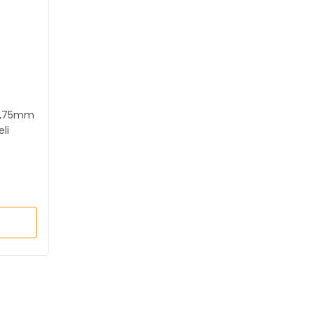
0,75mm
li