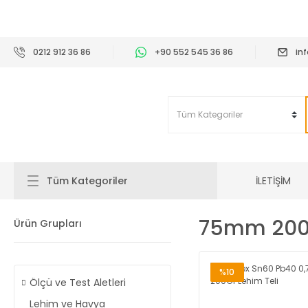
2
0212 912 36 86
+90 552 545 36 86
in
İLETİŞİM
Tüm Kategoriler
75mm 200G
Ürün Grupları
%10
Ölçü ve Test Aletleri
Lehim ve Havya