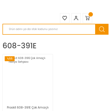
2950 TL ve Üstü Tüm Siparişlerinizde KARGO BEDAVA ( HepsiJET )
608-391E
%55
Proskit 608-391E Çok Amaçlı