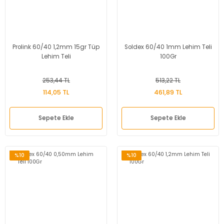
Prolink 60/40 1,2mm 15gr Tüp
Soldex 60/40 1mm Lehim Teli
Lehim Teli
100Gr
253,44 TL
513,22 TL
114,05 TL
461,89 TL
Sepete Ekle
Sepete Ekle
%10
%10