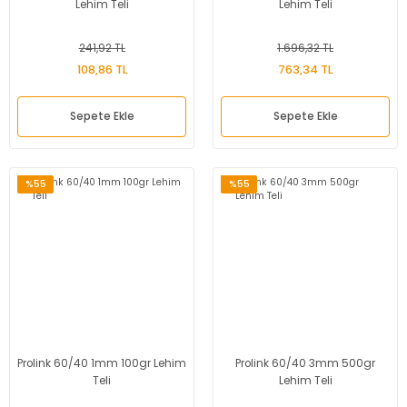
Lehim Teli
Lehim Teli
241,92 TL
1.696,32 TL
108,86 TL
763,34 TL
Sepete Ekle
Sepete Ekle
%55
%55
Prolink 60/40 1mm 100gr Lehim
Prolink 60/40 3mm 500gr
Teli
Lehim Teli