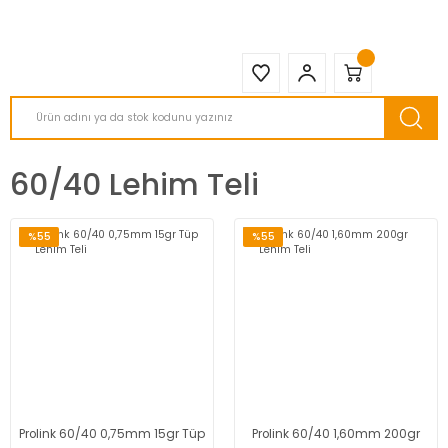
2950 TL ve Üstü Tüm Siparişlerinizde KARGO BEDAVA ( HepsiJET )
60/40 Lehim Teli
%55
%55
Prolink 60/40 0,75mm 15gr Tüp
Prolink 60/40 1,60mm 200gr