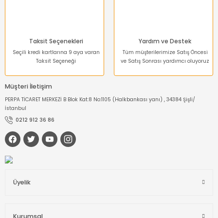
Taksit Seçenekleri
Yardım ve Destek
Seçili kredi kartlarına 9 aya varan
Tüm müşterilerimize Satış Öncesi
Taksit Seçeneği
ve Satış Sonrası yardımcı oluyoruz
Müşteri İletişim
PERPA TİCARET MERKEZİ B Blok Kat:8 No:1105 (Halkbankası yanı) , 34384 Şişli/
İstanbul
0212 912 36 86
Üyelik
Kurumsal