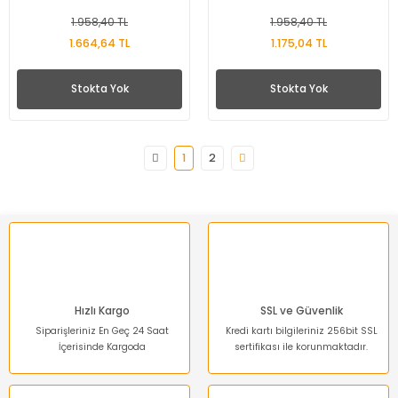
1.958,40 TL
1.958,40 TL
1.664,64 TL
1.175,04 TL
Stokta Yok
Stokta Yok
1
2
Hızlı Kargo
SSL ve Güvenlik
Siparişleriniz En Geç 24 Saat
Kredi kartı bilgileriniz 256bit SSL
İçerisinde Kargoda
sertifikası ile korunmaktadır.