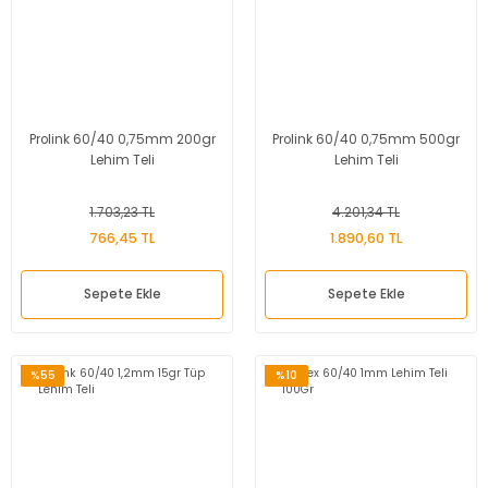
Prolink 60/40 0,75mm 200gr
Prolink 60/40 0,75mm 500gr
Lehim Teli
Lehim Teli
1.703,23 TL
4.201,34 TL
766,45 TL
1.890,60 TL
Sepete Ekle
Sepete Ekle
%55
%10