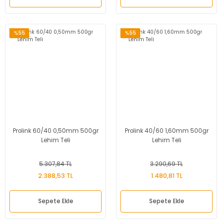
%55
%55
Prolink 60/40 0,50mm 500gr
Prolink 40/60 1,60mm 500gr
Lehim Teli
Lehim Teli
5.307,84 TL
3.290,69 TL
2.388,53 TL
1.480,81 TL
Sepete Ekle
Sepete Ekle