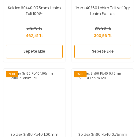
Soldex 60/40 0,75mm Lehim
1mm 40/60 Lehim Teli ve 10gr
Teli 100Gr
Lehim Pastası
513,79 TL
316,80 TL
462,41 TL
300,96 TL
Sepete Ekle
Sepete Ekle
%10
%10
Soldex Sn60 Pb40 1,00mm
Soldex Sn60 Pb40 0,75mm