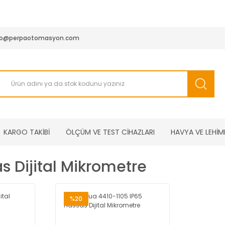
950 TL ve Üstü Tüm Siparişlerinizde KARGO BEDAVA ( HepsiJET
fo@perpaotomasyon.com
KARGO TAKİBİ
ÖLÇÜM VE TEST CİHAZLARI
HAVYA VE LEHİM
s Dijital Mikrometre
%20