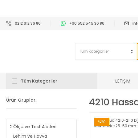
2
0212 912 36 86
+90 552 545 36 86
in
İLETİŞİM
Tüm Kategoriler
4210 Hassa
Ürün Grupları
%20
Ölçü ve Test Aletleri
Lehim ve Havya