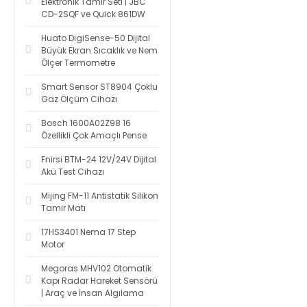
Elektronik Tamir Seti | JBC
CD-2SQF ve Quick 861DW
Huato DigiSense-50 Dijital
Büyük Ekran Sıcaklık ve Nem
Ölçer Termometre
Smart Sensor ST8904 Çoklu
Gaz Ölçüm Cihazı
Bosch 1600A02Z98 16
Özellikli Çok Amaçlı Pense
Fnirsi BTM-24 12V/24V Dijital
Akü Test Cihazı
Mijing FM-11 Antistatik Silikon
Tamir Matı
17HS3401 Nema 17 Step
Motor
Megoras MHV102 Otomatik
Kapı Radar Hareket Sensörü
| Araç ve İnsan Algılama