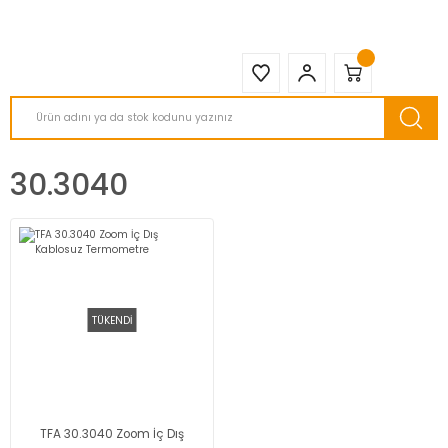
2950 TL ve Üstü Tüm Siparişlerinizde KARGO BEDAVA ( HepsiJET )
30.3040
TÜKENDİ
TFA 30.3040 Zoom İç Dış