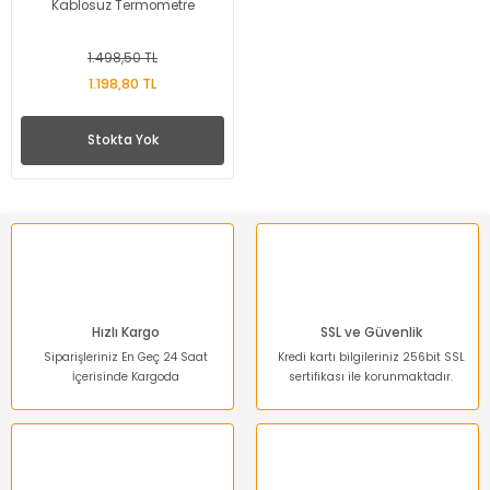
Kablosuz Termometre
1.498,50 TL
1.198,80 TL
Stokta Yok
Hızlı Kargo
SSL ve Güvenlik
Siparişleriniz En Geç 24 Saat
Kredi kartı bilgileriniz 256bit SSL
İçerisinde Kargoda
sertifikası ile korunmaktadır.