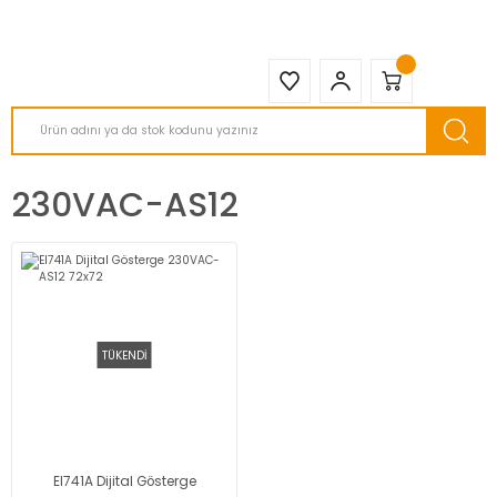
2950 TL ve Üstü Tüm Siparişlerinizde KARGO BEDAVA ( HepsiJET )
230VAC-AS12
TÜKENDİ
EI741A Dijital Gösterge