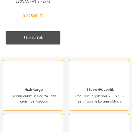
230VAC-AS12 72x72
3.225,60 TL
Stokta Yok
Hızlı Kargo
SSL ve Güvenlik
Siparişleriniz En Geç 24 Saat
Kredi kartı bilgileriniz 256bit SSL
İçerisinde Kargoda
sertifikası ile korunmaktadır.