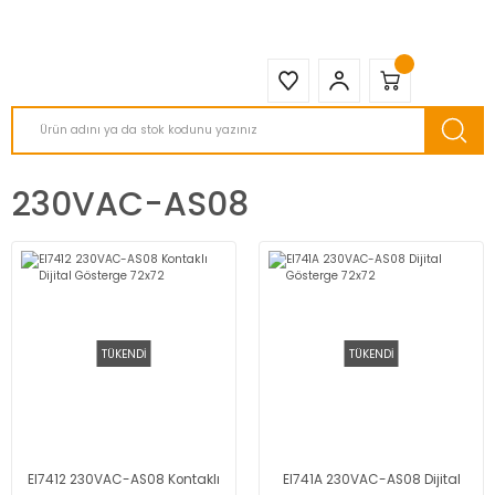
2950 TL ve Üstü Tüm Siparişlerinizde KARGO BEDAVA ( HepsiJET )
230VAC-AS08
TÜKENDİ
TÜKENDİ
EI7412 230VAC-AS08 Kontaklı
EI741A 230VAC-AS08 Dijital