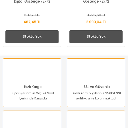
Dijital Gösterge 72x72
Gösterge 72x72
587,29 TL
3.225,60 TL
487,45 TL
2.903,04 TL
Stokta Yok
Stokta Yok
Hızlı Kargo
SSL ve Güvenlik
Siparişleriniz En Geç 24 Saat
Kredi kartı bilgileriniz 256bit SSL
İçerisinde Kargoda
sertifikası ile korunmaktadır.