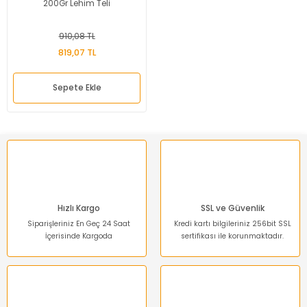
200Gr Lehim Teli
910,08 TL
819,07 TL
Sepete Ekle
Hızlı Kargo
SSL ve Güvenlik
Siparişleriniz En Geç 24 Saat
Kredi kartı bilgileriniz 256bit SSL
İçerisinde Kargoda
sertifikası ile korunmaktadır.