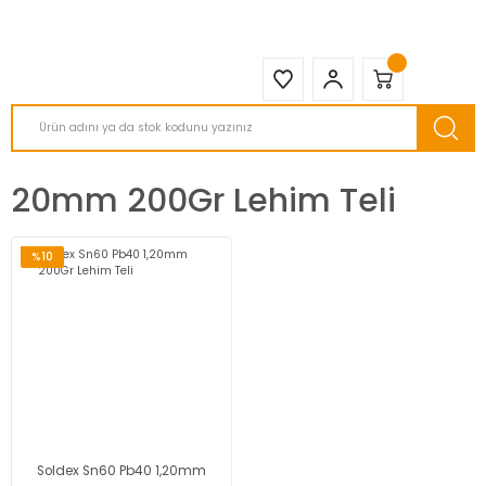
2950 TL ve Üstü Tüm Siparişlerinizde KARGO BEDAVA ( HepsiJET )
20mm 200Gr Lehim Teli
%10
Soldex Sn60 Pb40 1,20mm