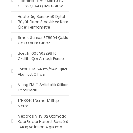
Elektronik Tamir Seti | JBC
CD-2SQF ve Quick 861DW
Huato DigiSense-50 Dijital
Büyük Ekran Sıcaklık ve Nem
Ölçer Termometre
Smart Sensor ST8904 Çoklu
Gaz Ölçüm Cihazı
Bosch 1600A02Z98 16
Özellikli Çok Amaçlı Pense
Fnirsi BTM-24 12V/24V Dijital
Akü Test Cihazı
Mijing FM-11 Antistatik Silikon
Tamir Matı
17HS3401 Nema 17 Step
Motor
Megoras MHV102 Otomatik
Kapı Radar Hareket Sensörü
| Araç ve İnsan Algılama