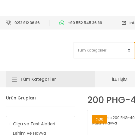
2
0212 912 36 86
+90 552 545 36 86
in
İLETİŞİM
Tüm Kategoriler
200 PHG-
Ürün Grupları
%30
Ölçü ve Test Aletleri
Lehim ve Havya