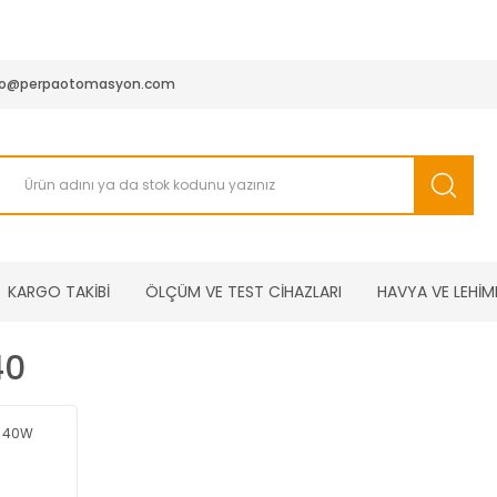
950 TL ve Üstü Tüm Siparişlerinizde KARGO BEDAVA ( HepsiJET
fo@perpaotomasyon.com
KARGO TAKİBİ
ÖLÇÜM VE TEST CİHAZLARI
HAVYA VE LEHİM
40