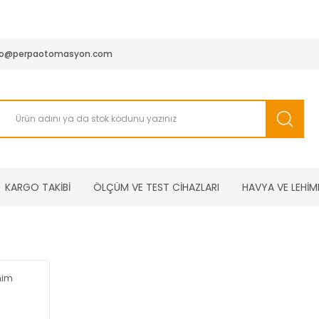
950 TL ve Üstü Tüm Siparişlerinizde KARGO BEDAVA ( HepsiJET
fo@perpaotomasyon.com
KARGO TAKİBİ
ÖLÇÜM VE TEST CİHAZLARI
HAVYA VE LEHİM