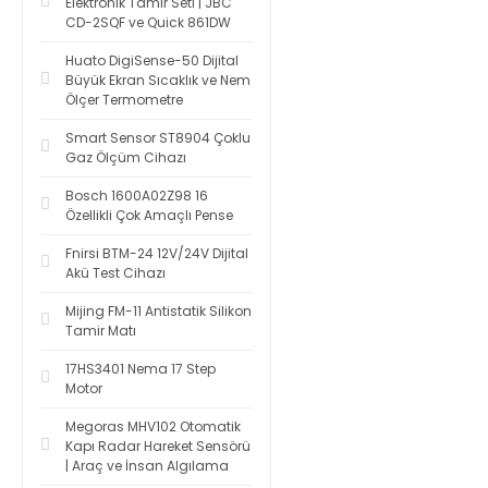
Elektronik Tamir Seti | JBC
CD-2SQF ve Quick 861DW
Huato DigiSense-50 Dijital
Büyük Ekran Sıcaklık ve Nem
Ölçer Termometre
Smart Sensor ST8904 Çoklu
Gaz Ölçüm Cihazı
Bosch 1600A02Z98 16
Özellikli Çok Amaçlı Pense
Fnirsi BTM-24 12V/24V Dijital
Akü Test Cihazı
Mijing FM-11 Antistatik Silikon
Tamir Matı
17HS3401 Nema 17 Step
Motor
Megoras MHV102 Otomatik
Kapı Radar Hareket Sensörü
| Araç ve İnsan Algılama