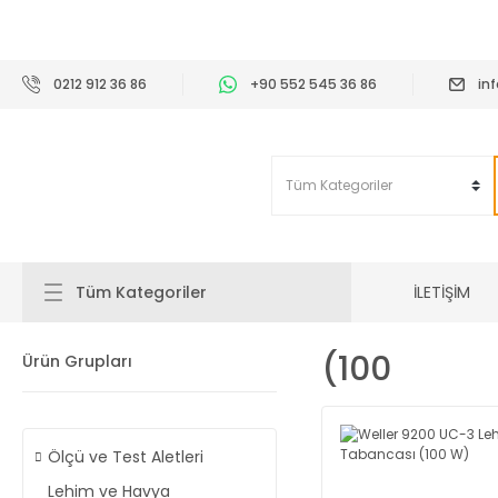
2
0212 912 36 86
+90 552 545 36 86
in
İLETİŞİM
Tüm Kategoriler
(100
Ürün Grupları
Ölçü ve Test Aletleri
Lehim ve Havya