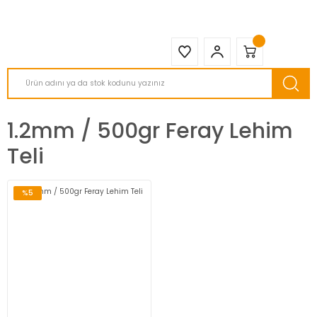
2950 TL ve Üstü Tüm Siparişlerinizde KARGO BEDAVA ( HepsiJET )
1.2mm / 500gr Feray Lehim
Teli
%5