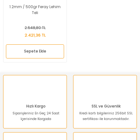
1.2mm / 500gr Feray Lehim
Teli
2.548,80 TL
2.421,36 TL
Sepete Ekle
Hızlı Kargo
SSL ve Güvenlik
Siparişleriniz En Geç 24 Saat
Kredi kartı bilgileriniz 256bit SSL
İçerisinde Kargoda
sertifikası ile korunmaktadır.