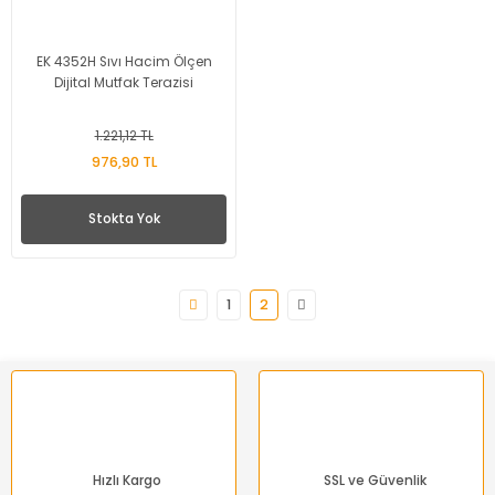
EK 4352H Sıvı Hacim Ölçen
Dijital Mutfak Terazisi
1.221,12 TL
976,90 TL
Stokta Yok
1
2
Hızlı Kargo
SSL ve Güvenlik