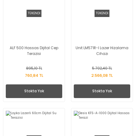
TÜKENDİ
TÜKENDİ
ALF 500 Hassas Dijital Cep
Unit LM571R-I Lazer Hizalama
Terazisi
Cihazı
895,10 TL
5.702,40 TL
760,84 TL
2.566,08 TL
Stokta Yok
Stokta Yok