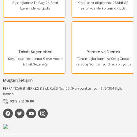
Siparişleriniz En Geç 24 Saat
Kredi kartı bilgileriniz 256bit SSL
İçerisinde Kargoda
sertifikası ile korunmaktadır.
Taksit Seçenekleri
Yardım ve Destek
Seçili kredi kartlarına 9 aya varan
Tüm müşterilerimize Satış Öncesi
Taksit Seçeneği
ve Satış Sonrası yardımcı oluyoruz
Müşteri İletişim
PERPA TİCARET MERKEZİ B Blok Kat:8 No:1105 (Halkbankası yanı) , 34384 Şişli/
İstanbul
0212 912 36 86