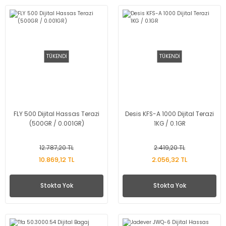
TÜKENDİ
TÜKENDİ
FLY 500 Dijital Hassas Terazi
Desis KFS-A 1000 Dijital Terazi
(500GR / 0.001GR)
1KG / 0.1GR
12.787,20 TL
2.419,20 TL
10.869,12 TL
2.056,32 TL
Stokta Yok
Stokta Yok