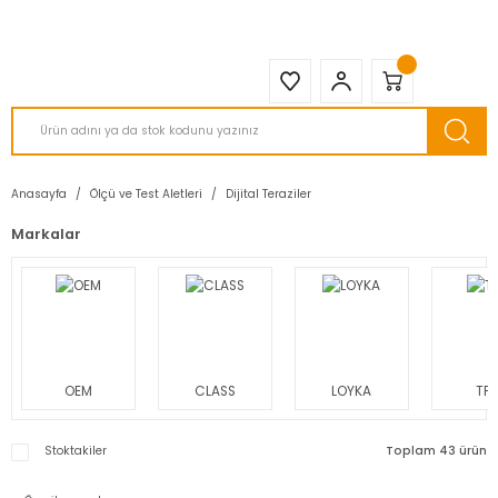
2950 TL ve Üstü Tüm Siparişlerinizde KARGO BEDAVA ( HepsiJET )
Anasayfa
Ölçü ve Test Aletleri
Dijital Teraziler
Markalar
OEM
CLASS
LOYKA
TF
Stoktakiler
Toplam 43 ürün