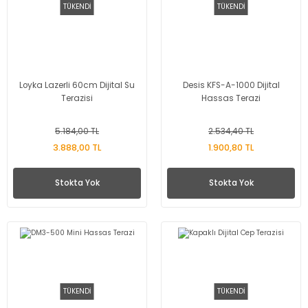
TÜKENDİ
TÜKENDİ
Loyka Lazerli 60cm Dijital Su
Desis KFS-A-1000 Dijital
Terazisi
Hassas Terazi
5.184,00 TL
2.534,40 TL
3.888,00 TL
1.900,80 TL
Stokta Yok
Stokta Yok
TÜKENDİ
TÜKENDİ