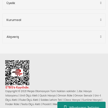
Üyelik
Kurumsal
Alışveriş
Copyright © 2021 Perpa Otomasyon Tüm hakları saklıdır. | Jbc Havya
İstasyonu | Unit Ölçü Aleti | Quick Havya | Omron Röle | Omron Sensör | Uni-t
Ölçü Aleti | Fluke Ölçü Aleti | Soldex Lehim Teli | Class Havya | Sunline Havya |
Finder Röle | Testo Ölçü Aleti | Proskit | Mean Well Güç Kaynağı |
Whatsapp İletişim