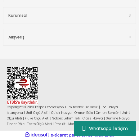
Kurumsal
Alışveriş
Copyright © 2021 Perpa Otomasyon Tüm hakları saklıdır. | Jbc Havya
İstasyonu | Unit Ölçü Aleti | Quick Havya | Omron Röle | Omron Sensör | Uni-t
Ölçü Aleti | Fluke Ölçü Aleti | Soldex Lehim Teli | Class Havya | Sunline Havya |
Finder Röle | Testo Ölçü Aleti | Proskit | Mean Well Güç Kaynağı |
Whatsapp İletişim
ideasoft
ile
e-