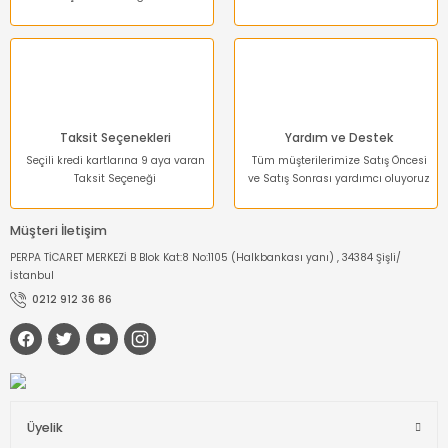
Gönder
Taksit Seçenekleri
Yardım ve Destek
Seçili kredi kartlarına 9 aya varan
Tüm müşterilerimize Satış Öncesi
Taksit Seçeneği
ve Satış Sonrası yardımcı oluyoruz
Müşteri İletişim
PERPA TİCARET MERKEZİ B Blok Kat:8 No:1105 (Halkbankası yanı) , 34384 Şişli/
İstanbul
0212 912 36 86
Üyelik