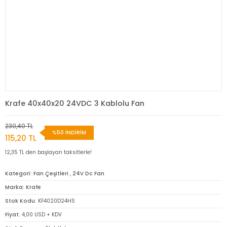
Krafe 40x40x20 24VDC 3 Kablolu Fan
230,40 TL
%50 İNDİRİM
115,20 TL
12,35 TL den başlayan taksitlerle!
Kategori
Fan Çeşitleri
,
24V Dc Fan
Marka
Krafe
Stok Kodu
KF4020D24HS
Fiyat
4,00 USD + KDV