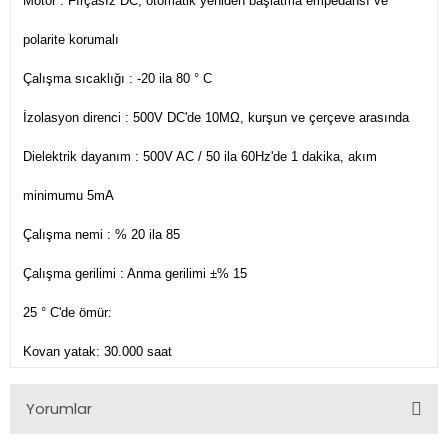
Motor : Fırçasız DC, otomatik yeniden başlatma empedansı ve
polarite korumalı
Çalışma sıcaklığı : -20 ila 80 ° C
İzolasyon direnci : 500V DC'de 10MΩ, kurşun ve çerçeve arasında
Dielektrik dayanım : 500V AC / 50 ila 60Hz'de 1 dakika, akım
minimumu 5mA
Çalışma nemi : % 20 ila 85
Çalışma gerilimi : Anma gerilimi ±% 15
25 ° C'de ömür:
Kovan yatak: 30.000 saat
Yorumlar