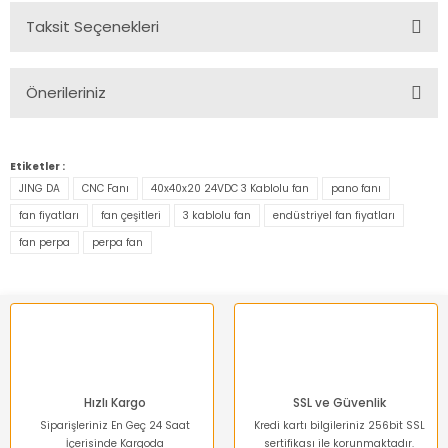
Taksit Seçenekleri
Bu ürüne ilk yorumu siz yapın!
Önerileriniz
Yorum Yaz
Bu ürünün fiyat bilgisi, resim, ürün açıklamalarında ve diğer
konularda yetersiz gördüğünüz noktaları öneri formunu
Etiketler :
kullanarak tarafımıza iletebilirsiniz.
JING DA
CNC Fanı
40x40x20 24VDC 3 Kablolu fan
pano fanı
Görüş ve önerileriniz için teşekkür ederiz.
fan fiyatları
fan çeşitleri
3 kablolu fan
endüstriyel fan fiyatları
fan perpa
perpa fan
Ürün resmi kalitesiz, bozuk veya görüntülenemiyor.
Ürün açıklamasında eksik bilgiler bulunuyor.
Ürün bilgilerinde hatalar bulunuyor.
Ürün fiyatı diğer sitelerden daha pahalı.
Bu ürüne benzer farklı alternatifler olmalı.
Hızlı Kargo
SSL ve Güvenlik
Siparişleriniz En Geç 24 Saat
Kredi kartı bilgileriniz 256bit SSL
İçerisinde Kargoda
sertifikası ile korunmaktadır.