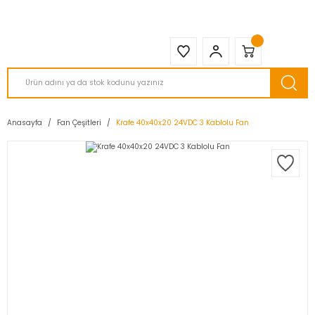
2950 TL ve Üstü Tüm Siparişlerinizde KARGO BEDAVA ( HepsiJET )
Anasayfa
Fan Çeşitleri
Krafe 40x40x20 24VDC 3 Kablolu Fan