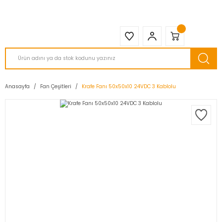
2950 TL ve Üstü Tüm Siparişlerinizde KARGO BEDAVA ( HepsiJET )
Anasayfa
Fan Çeşitleri
Krafe Fanı 50x50x10 24VDC 3 Kablolu