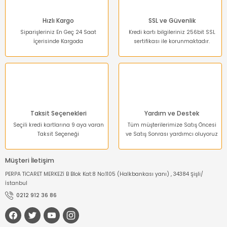
Ürün fiyatı diğer sitelerden daha pahalı.
Bu ürüne benzer farklı alternatifler olmalı.
Hızlı Kargo
SSL ve Güvenlik
Siparişleriniz En Geç 24 Saat
Kredi kartı bilgileriniz 256bit SSL
İçerisinde Kargoda
sertifikası ile korunmaktadır.
Gönder
Taksit Seçenekleri
Yardım ve Destek
Seçili kredi kartlarına 9 aya varan
Tüm müşterilerimize Satış Öncesi
Taksit Seçeneği
ve Satış Sonrası yardımcı oluyoruz
Müşteri İletişim
PERPA TİCARET MERKEZİ B Blok Kat:8 No:1105 (Halkbankası yanı) , 34384 Şişli/
İstanbul
0212 912 36 86