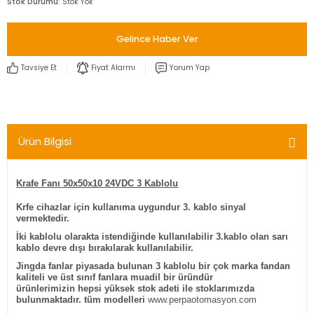
Stok Durumu
Stok Yok
Gelince Haber Ver
Tavsiye Et
Fiyat Alarmı
Yorum Yap
Ürün Bilgisi
Krafe Fanı 50x50x10 24VDC 3 Kablolu
Krfe cihazlar için kullanıma uygundur 3. kablo sinyal
vermektedir.
İki kablolu olarakta istendiğinde kullanılabilir 3.kablo olan sarı
kablo devre dışı bırakılarak kullanılabilir.
Jingda fanlar piyasada bulunan 3 kablolu bir çok marka fandan
kaliteli ve üst sınıf fanlara muadil bir üründür
ürünlerimizin hepsi yüksek stok adeti ile stoklarımızda
bulunmaktadır. tüm modelleri
www.perpaotomasyon.com