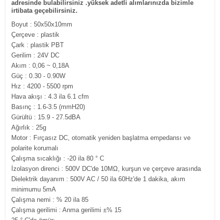
adresinde bulabilirsiniz .yüksek adetli alımlarınızda bizimle
irtibata geçebilirsiniz.
Boyut : 50x50x10mm
Çerçeve : plastik
Çark : plastik PBT
Gerilim : 24V DC
Akım : 0,06 ~ 0,18A
Güç : 0.30 - 0.90W
Hız : 4200 - 5500 rpm
Hava akışı : 4.3 ila 6.1 cfm
Basınç : 1.6-3.5 (mmH20)
Gürültü : 15.9 - 27.5dBA
Ağırlık : 25g
Motor : Fırçasız DC, otomatik yeniden başlatma empedansı ve
polarite korumalı
Çalışma sıcaklığı : -20 ila 80 ° C
İzolasyon direnci : 500V DC'de 10MΩ, kurşun ve çerçeve arasında
Dielektrik dayanım : 500V AC / 50 ila 60Hz'de 1 dakika, akım
minimumu 5mA
Çalışma nemi : % 20 ila 85
Çalışma gerilimi : Anma gerilimi ±% 15