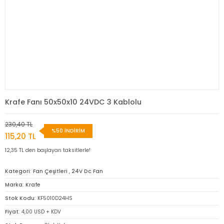
Krafe Fanı 50x50x10 24VDC 3 Kablolu
230,40 TL
%50 İNDİRİM
115,20 TL
12,35 TL den başlayan taksitlerle!
Kategori
Fan Çeşitleri
,
24V Dc Fan
Marka
Krafe
Stok Kodu
KF5010D24HS
Fiyat
4,00 USD + KDV