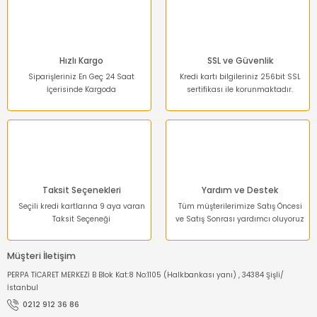
1.152,00 TL
564,48 TL
Gönder
Sepete Ekle
Hızlı Kargo
SSL ve Güvenlik
Siparişleriniz En Geç 24 Saat
Kredi kartı bilgileriniz 256bit SSL
İçerisinde Kargoda
sertifikası ile korunmaktadır.
%25
Taksit Seçenekleri
Yardım ve Destek
Seçili kredi kartlarına 9 aya varan
Tüm müşterilerimize Satış Öncesi
Taksit Seçeneği
ve Satış Sonrası yardımcı oluyoruz
Müşteri İletişim
PERPA TİCARET MERKEZİ B Blok Kat:8 No:1105 (Halkbankası yanı) , 34384 Şişli/
İstanbul
0212 912 36 86