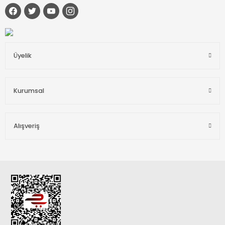
Cepini GT200 75000mAh Taşınabilir Güç Kaynağı Powerbank
Üyelik
17.337,60 TL
13.003,20 TL
Kurumsal
Sepete Ekle
Alışveriş
%25