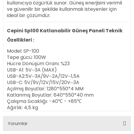
kullanıcıya özgürlük sunar. Güneş enerjisini verimli
ve güvenilir bir şekilde kullanmak isteyenler için
ideal bir çözümdür.
Cepini Sp100 Katlanabilir Güneş Paneli Teknik
Özellikleri :
Model: SP-100
Tepe gücü: 100W
Hücre Dönüşüm Oranı: %23
USB-A1: 5V⎓3A (MAX)
USB-A2:5V⎓3A/9V⎓2A/12V⎓1,5A
USB-C: 5V/9V/12V/15V/20V⎓3A
Açılmış Boyutlar: 1280*550*4 MM
Katlanmış Boyutlar: 640*550*40 mm
Çalışma Sıcaklığı: -40℃ - +85℃
Ağırlık: 4,5 kg
Yorumlar