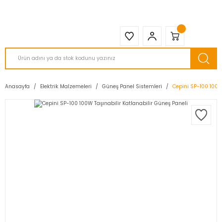
2950 TL ve Üstü Tüm Siparişlerinizde KARGO BEDAVA ( HepsiJET )
Anasayfa
Elektrik Malzemeleri
Güneş Panel Sistemleri
Cepini SP-100 100W 