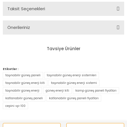
Taksit Seçenekleri
Bu ürüne ilk yorumu siz yapın!
Önerileriniz
Yorum Yaz
Bu ürünün fiyat bilgisi, resim, ürün açıklamalarında ve diğer
konularda yetersiz gördüğünüz noktaları öneri formunu
Tavsiye Ürünler
kullanarak tarafımıza iletebilirsiniz.
Görüş ve önerileriniz için teşekkür ederiz.
%51
Etiketler :
Ürün resmi kalitesiz, bozuk veya görüntülenemiyor.
taşınabilir güneş paneli
taşınabilir güneş enerji sistemleri
Ürün açıklamasında eksik bilgiler bulunuyor.
taşınabilir güneş enerji kiti
taşınabilir güneş enerji sistemi
Ürün bilgilerinde hatalar bulunuyor.
taşınabilir güneş enerji
güneş enerji kiti
kamp güneş paneli fiyatları
Ürün fiyatı diğer sitelerden daha pahalı.
katlanabilir güneş paneli
katlanabilir güneş paneli fiyatları
Bu ürüne benzer farklı alternatifler olmalı.
cepini sp-100
Cepini G200 Ses Bombası