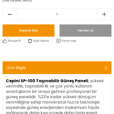
Stok Durumu
Mevcut
Sepete Ekle
Hemen Al
Tavsiye Et
Fiyat Alarmı
Yorum Yap
Ürün Bilgisi
Cepini SP-100 Taşınabilir Güneş Paneli
, yüksek
verimlilik, taşınabilirlik ve çok yönlü kullanım
avantajlarını bir araya getiren profesyonel bir
güneş panelidir. %23’e kadar yüksek dönüşüm
verimliliğine sahip monokristal hücre teknolojisi
sayesinde güneş enerjisinden maksimum fayda
sağlayarak daha kısa sürede daha fazla enerji