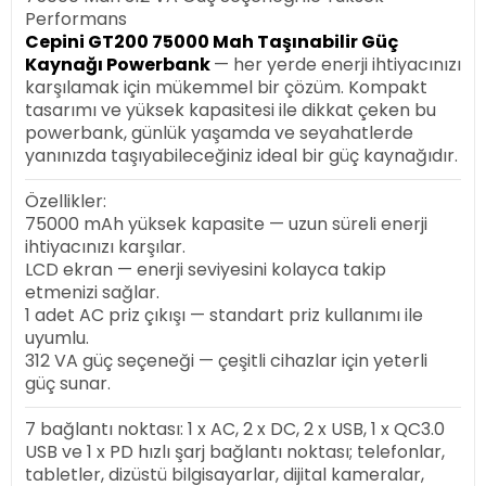
Performans
Cepini GT200 75000 Mah Taşınabilir Güç
Kaynağı Powerbank
— her yerde enerji ihtiyacınızı
karşılamak için mükemmel bir çözüm. Kompakt
tasarımı ve yüksek kapasitesi ile dikkat çeken bu
powerbank, günlük yaşamda ve seyahatlerde
yanınızda taşıyabileceğiniz ideal bir güç kaynağıdır.
Özellikler:
75000 mAh yüksek kapasite — uzun süreli enerji
ihtiyacınızı karşılar.
LCD ekran — enerji seviyesini kolayca takip
etmenizi sağlar.
1 adet AC priz çıkışı — standart priz kullanımı ile
uyumlu.
312 VA güç seçeneği — çeşitli cihazlar için yeterli
güç sunar.
7 bağlantı noktası: 1 x AC, 2 x DC, 2 x USB, 1 x QC3.0
USB ve 1 x PD hızlı şarj bağlantı noktası; telefonlar,
tabletler, dizüstü bilgisayarlar, dijital kameralar,