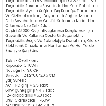
Taşınabilirlik Ve Dayanıklılıkcepini Gt200, Hafif Ve
Taşınabilir Tasarımı Sayesinde Her Yere Rahatlıkla
Taşınabilir. Ayrıca Sağlam Dış Kabuğu, Darbelere
Ve Çizilmelere Karşı Dayanıklılık Sağlar. Macera
Dolu Seyahatlerden Günlük Kullanıma Kadar Her
Ortamda Size Eşlik Eder.
Cepini Gt200, Güç İhtiyaçlarınızı Karşılamak İçin
Güvenilir Ve Kullanıcı Dostu Bir Seçenektir.
Taşınabilir, Güçlü Ve Teknolojiyle Donatılmış Olarak
Elektronik Cihazlarınızı Her Zaman Ve Her Yerde
Enerjiyle Şarj Edin.
Teknik Özellikleri :
Kapasite : 240Wh
Net ağırlık : 3.6KG
Boyutlar : 24.2*8.8*20.5 CM
Şarj Süresi :
AC + PD girişi ≈ 2.5 saat
60W güneş girişi ≈ 4.7 saat
12V araba girişi ≈ 6.3 saat
USB-C giriş/çıkış : 1x60W
AC çıkış : 220V /1.81A 200W