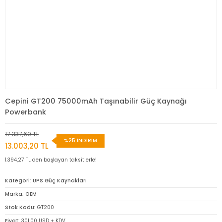
Cepini GT200 75000mAh Taşınabilir Güç Kaynağı
Powerbank
17.337,60 TL
%25 İNDİRİM
13.003,20 TL
1.394,27 TL den başlayan taksitlerle!
Kategori
UPS Güç Kaynakları
Marka
OEM
Stok Kodu
GT200
Fiyat
301,00 USD + KDV