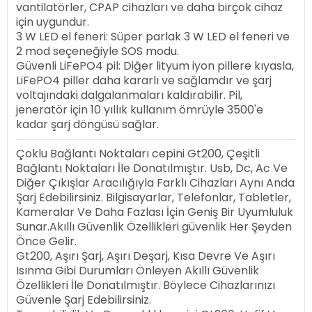
vantilatörler, CPAP cihazları ve daha birçok cihaz
için uygundur.
3 W LED el feneri: Süper parlak 3 W LED el feneri ve
2 mod seçeneğiyle SOS modu.
Güvenli LiFePO4 pil: Diğer lityum iyon pillere kıyasla,
LiFePO4 piller daha kararlı ve sağlamdır ve şarj
voltajındaki dalgalanmaları kaldırabilir. Pil,
jeneratör için 10 yıllık kullanım ömrüyle 3500'e
kadar şarj döngüsü sağlar.
Çoklu Bağlantı Noktaları cepini Gt200, Çeşitli
Bağlantı Noktaları İle Donatılmıştır. Usb, Dc, Ac Ve
Diğer Çıkışlar Aracılığıyla Farklı Cihazları Aynı Anda
Şarj Edebilirsiniz. Bilgisayarlar, Telefonlar, Tabletler,
Kameralar Ve Daha Fazlası İçin Geniş Bir Uyumluluk
Sunar.Akıllı Güvenlik Özellikleri güvenlik Her Şeyden
Önce Gelir.
Gt200, Aşırı Şarj, Aşırı Deşarj, Kısa Devre Ve Aşırı
Isınma Gibi Durumları Önleyen Akıllı Güvenlik
Özellikleri İle Donatılmıştır. Böylece Cihazlarınızı
Güvenle Şarj Edebilirsiniz.