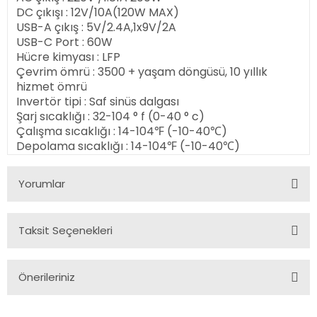
DC çıkışı : 12V/10A(120W MAX)
USB-A çıkış : 5V/2.4A,1x9V/2A
USB-C Port : 60W
Hücre kimyası : LFP
Çevrim ömrü : 3500 + yaşam döngüsü, 10 yıllık
hizmet ömrü
Invertör tipi : Saf sinüs dalgası
Şarj sıcaklığı : 32-104 ° f (0-40 ° c)
Çalışma sıcaklığı : 14-104℉ (-10-40℃)
Depolama sıcaklığı : 14-104℉ (-10-40℃)
Yorumlar
Taksit Seçenekleri
Bu ürüne ilk yorumu siz yapın!
Önerileriniz
Yorum Yaz
Bu ürünün fiyat bilgisi, resim, ürün açıklamalarında ve diğer