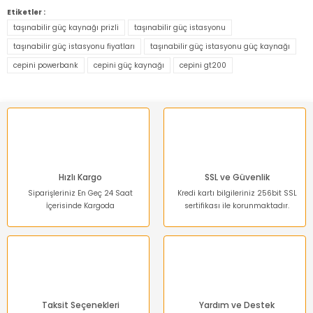
konularda yetersiz gördüğünüz noktaları öneri formunu
Etiketler :
kullanarak tarafımıza iletebilirsiniz.
taşınabilir güç kaynağı prizli
taşınabilir güç istasyonu
Görüş ve önerileriniz için teşekkür ederiz.
taşınabilir güç istasyonu fiyatları
taşınabilir güç istasyonu güç kaynağı
cepini powerbank
cepini güç kaynağı
cepini gt200
Ürün resmi kalitesiz, bozuk veya görüntülenemiyor.
Ürün açıklamasında eksik bilgiler bulunuyor.
Ürün bilgilerinde hatalar bulunuyor.
Ürün fiyatı diğer sitelerden daha pahalı.
Bu ürüne benzer farklı alternatifler olmalı.
Hızlı Kargo
SSL ve Güvenlik
Siparişleriniz En Geç 24 Saat
Kredi kartı bilgileriniz 256bit SSL
İçerisinde Kargoda
sertifikası ile korunmaktadır.
Gönder
Taksit Seçenekleri
Yardım ve Destek