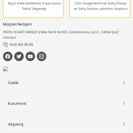
Seçili kredi kartlarına 9 aya varan
Tüm müşterilerimize Satış Öncesi
Taksit Seçeneği
ve Satış Sonrası yardımcı oluyoruz
Müşteri İletişim
PERPA TİCARET MERKEZİ B Blok Kat:8 No:1105 (Halkbankası yanı) , 34384 Şişli/
İstanbul
0212 912 36 86
Üyelik
Kurumsal
Alışveriş