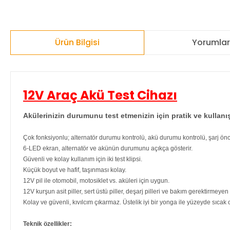
Ürün Bilgisi
Yorumla
12V Araç Akü Test Cihazı
Akülerinizin durumunu test etmenizin için pratik ve kullanışl
Çok fonksiyonlu; alternatör durumu kontrolü, akü durumu kontrolü, şarj önce
6-LED ekran, alternatör ve akünün durumunu açıkça gösterir.
Güvenli ve kolay kullanım için iki test klipsi.
Küçük boyut ve hafif, taşınması kolay.
12V pil ile otomobil, motosiklet vs. aküleri için uygun.
12V kurşun asit piller, sert üstü piller, deşarj pilleri ve bakım gerektirmeyen
Kolay ve güvenli, kıvılcım çıkarmaz. Üstelik iyi bir yonga ile yüzeyde sıcak 
Teknik özellikler: