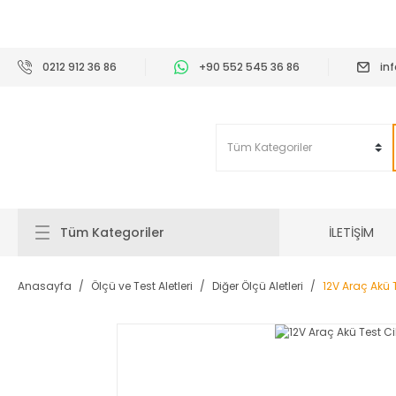
2
0212 912 36 86
+90 552 545 36 86
in
İLETİŞİM
Tüm Kategoriler
Anasayfa
Ölçü ve Test Aletleri
Diğer Ölçü Aletleri
12V Araç Akü 