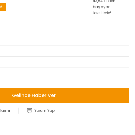
43,54 TL den
İM
başlayan
taksitlerle!
Gelince Haber Ver
Alarmı
Yorum Yap