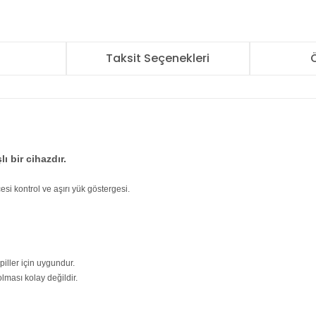
r
Taksit Seçenekleri
Ö
ı bir cihazdır.
si kontrol ve aşırı yük göstergesi.
 piller için uygundur.
olması kolay değildir.