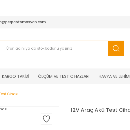
950 TL ve Üstü Tüm Siparişlerinizde KARGO BEDAVA ( HepsiJET
fo@perpaotomasyon.com
KARGO TAKİBİ
ÖLÇÜM VE TEST CİHAZLARI
HAVYA VE LEHİM
Test Cihazı
12V Araç Akü Test Ciha