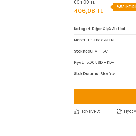
864,00 TL
%53 İNDİR
406,08 TL
Kategori
Diğer Ölçü Aletleri
Marka
TECHNOGREEN
Stok Kodu
VT-15C
Fiyat
15,00 USD + KDV
Stok Durumu
Stok Yok
Tavsiye Et
Fiyat 