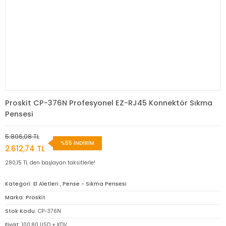
Proskit CP-376N Profesyonel EZ-RJ45 Konnektör Sıkma
Pensesi
5.806,08 TL
%55 İNDİRİM
2.612,74 TL
280,15 TL den başlayan taksitlerle!
Kategori
El Aletleri
,
Pense - Sıkma Pensesi
Marka
Proskit
Stok Kodu
CP-376N
Fiyat
100,80 USD + KDV