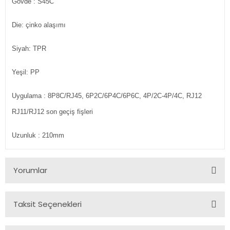
Gövde : S45C
Die: çinko alaşımı
Siyah: TPR
Yeşil: PP
Uygulama : 8P8C/RJ45, 6P2C/6P4C/6P6C, 4P/2C-4P/4C, RJ12
RJ11/RJ12 son geçiş fişleri
Uzunluk : 210mm
Yorumlar
Taksit Seçenekleri