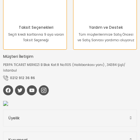
Taksit Seçenekleri
Yardım ve Destek
Seçili kredi kartlarına 9 aya varan
Tüm müşterilerimize Satış Öncesi
Taksit Seçeneği
ve Satış Sonrası yardımcı oluyoruz
Müşteri İletişim
PERPA TİCARET MERKEZİ B Blok Kat:8 No:1105 (Halkbankası yanı) , 34384 Şişli/
İstanbul
0212 912 36 86
Üyelik
Kurumsal