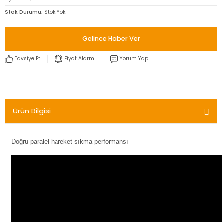
Stok Durumu
Stok Yok
Gelince Haber Ver
Tavsiye Et
Fiyat Alarmı
Yorum Yap
Ürün Bilgisi
Doğru paralel hareket sıkma performansı