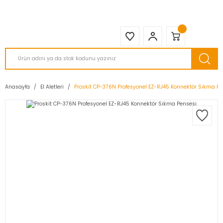
2950 TL ve Üstü Tüm Siparişlerinizde KARGO BEDAVA ( HepsiJET )
Anasayfa
El Aletleri
Proskit CP-376N Profesyonel EZ-RJ45 Konnektör Sıkma Pe