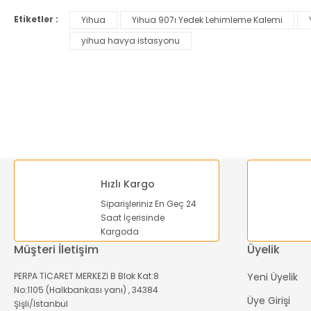
Etiketler :
Yihua
Yihua 907ı Yedek Lehimleme Kalemi
Ürün resmi kalitesiz, bozuk veya görüntülenemiyor.
yihua havya istasyonu
Ürün açıklamasında eksik bilgiler bulunuyor.
Ürün bilgilerinde hatalar bulunuyor.
Ürün fiyatı diğer sitelerden daha pahalı.
Bu ürüne benzer farklı alternatifler olmalı.
Hızlı Kargo
Siparişleriniz En Geç 24
Saat İçerisinde
Kargoda
Müşteri İletişim
Üyelik
PERPA TİCARET MERKEZİ B Blok Kat:8
Yeni Üyelik
No:1105 (Halkbankası yanı) , 34384
Üye Girişi
Şişli/İstanbul