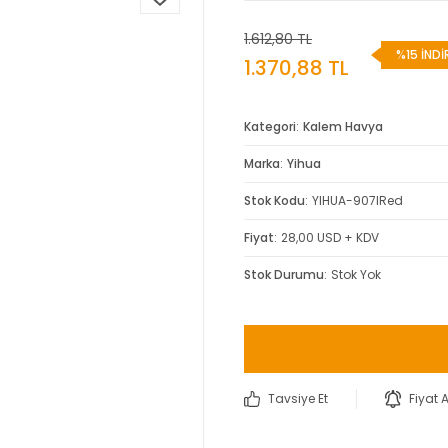
1.612,80 TL
%15 İNDİ
1.370,88 TL
Kategori
Kalem Havya
Marka
Yihua
Stok Kodu
YIHUA-907IRed
Fiyat
28,00 USD + KDV
Stok Durumu
Stok Yok
Tavsiye Et
Fiyat 