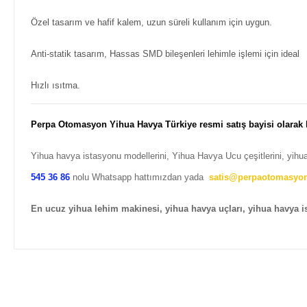
Özel tasarım ve hafif kalem, uzun süreli kullanım için uygun.
Anti-statik tasarım, Hassas SMD bileşenleri lehimle işlemi için ideal
Hızlı ısıtma.
Perpa Otomasyon Yihua Havya Türkiye resmi satış bayisi olarak
Yihua havya istasyonu modellerini, Yihua Havya Ucu çeşitlerini, yihua
545 36 86
nolu Whatsapp hattımızdan yada
satis@perpaotomasyo
En ucuz yihua lehim makinesi, yihua havya uçları, yihua havya 
Bu ürünün fiyat bilgisi, resim, ürün açıklamalarında ve diğer ko
Görüş ve önerileriniz için teşekkür ederiz.