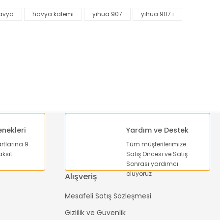
avya
havya kalemi
yihua 907
yihua 907 i
enekleri
Yardım ve Destek
artlarına 9
Tüm müşterilerimize
ksit
Satış Öncesi ve Satış
Sonrası yardımcı
oluyoruz
Alışveriş
Mesafeli Satış Sözleşmesi
Gizlilik ve Güvenlik