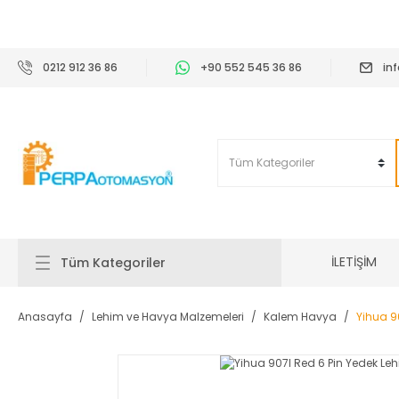
2
0212 912 36 86
+90 552 545 36 86
in
İLETİŞİM
Tüm Kategoriler
Anasayfa
Lehim ve Havya Malzemeleri
Kalem Havya
Yihua 9