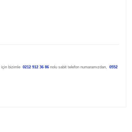
k için bizimle
0212 912 36 86
nolu sabit telefon numaramızdan,
0552
za iletebilirsiniz.