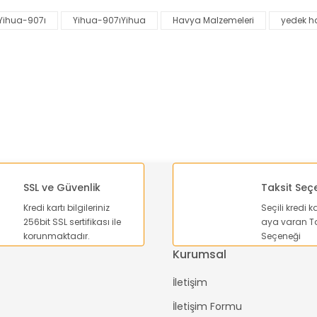
Yihua-907ı
Yihua-907ıYihua
Havya Malzemeleri
yedek h
Yorum Yaz
SSL ve Güvenlik
Taksit Seç
Kredi kartı bilgileriniz
Seçili kredi k
Gönder
256bit SSL sertifikası ile
aya varan Ta
korunmaktadır.
Seçeneği
Kurumsal
İletişim
İletişim Formu