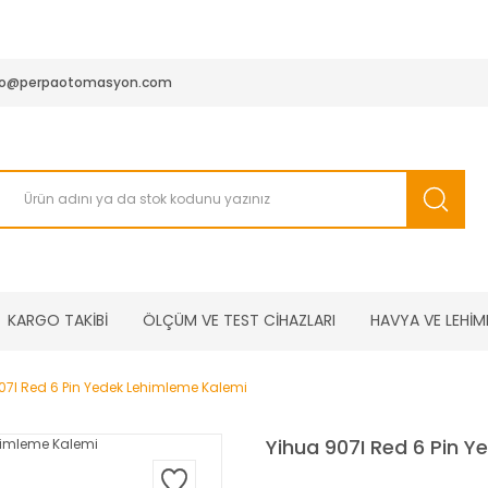
950 TL ve Üstü Tüm Siparişlerinizde KARGO BEDAVA ( HepsiJET
fo@perpaotomasyon.com
KARGO TAKİBİ
ÖLÇÜM VE TEST CİHAZLARI
HAVYA VE LEHİM
07I Red 6 Pin Yedek Lehimleme Kalemi
Yihua 907I Red 6 Pin 