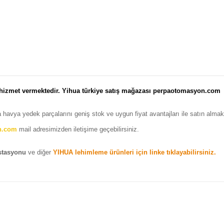
 hizmet vermektedir. Yihua türkiye satış mağazası perpaotomasyon.com
 havya yedek parçalarını geniş stok ve uygun fiyat avantajları ile satın alma
n.com
mail adresimizden iletişime geçebilirsiniz.
istasyonu
ve diğer
YIHUA lehimleme ürünleri için linke tıklayabilirsiniz.
nularda yetersiz gördüğünüz noktaları öneri formunu kullanarak tarafımı
Bu ürüne ilk yorumu siz yapın!