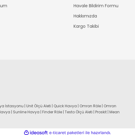
ttum
Havale Bildirim Formu
Hakkımızda
Kargo Takibi
a İstasyonu | Unit Ölçü Aleti | Quick Havya | Omron Röle | Omron
 Havya | Sunline Havya | Finder Röle | Testo Ölçü Aleti | Proskit | Mean
ile
ideasoft
e-