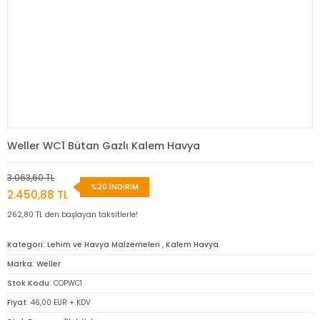
Weller WC1 Bütan Gazlı Kalem Havya
3.063,60 TL
%20 İNDİRİM
2.450,88 TL
262,80 TL den başlayan taksitlerle!
Kategori
Lehim ve Havya Malzemeleri
,
Kalem Havya
Marka
Weller
Stok Kodu
COPWC1
Fiyat
46,00 EUR + KDV