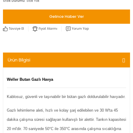
Stok Durumu
Stok Yok
Gelince Haber Ver
Tavsiye Et
Fiyat Alarmı
Yorum Yap
Ürün Bilgisi
Weller Butan Gazlı Havya
Kablosuz, güvenli ve taşınabilir bir bütan gazlı doldurulabilir havyadır.
Gazlı lehimleme aleti, hızlı ve kolay şarj edilebilen ve 30 W'ta 45
dakika çalışma süresi sağlayan kullanışlı bir alettir. Tankın kapasitesi
20 ml'dir. 70 saniyede 50°C ile 350°C arasında çalışma sıcaklığına