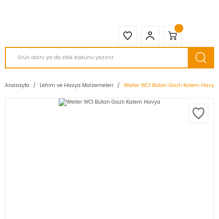
2950 TL ve Üstü Tüm Siparişlerinizde KARGO BEDAVA ( HepsiJET )
Anasayfa
Lehim ve Havya Malzemeleri
Weller WC1 Bütan Gazlı Kalem Havya