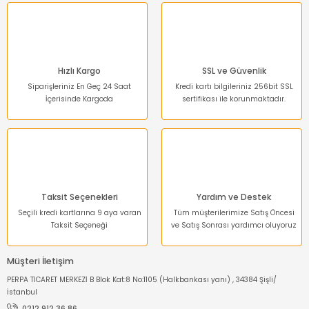
Ürün bilgilerinde hatalar bulunuyor.
Ürün fiyatı diğer sitelerden daha pahalı.
Bu ürüne benzer farklı alternatifler olmalı.
Hızlı Kargo
SSL ve Güvenlik
Siparişleriniz En Geç 24 Saat
Kredi kartı bilgileriniz 256bit SSL
İçerisinde Kargoda
sertifikası ile korunmaktadır.
Gönder
Taksit Seçenekleri
Yardım ve Destek
Seçili kredi kartlarına 9 aya varan
Tüm müşterilerimize Satış Öncesi
Taksit Seçeneği
ve Satış Sonrası yardımcı oluyoruz
Müşteri İletişim
PERPA TİCARET MERKEZİ B Blok Kat:8 No:1105 (Halkbankası yanı) , 34384 Şişli/
İstanbul
0212 912 36 86