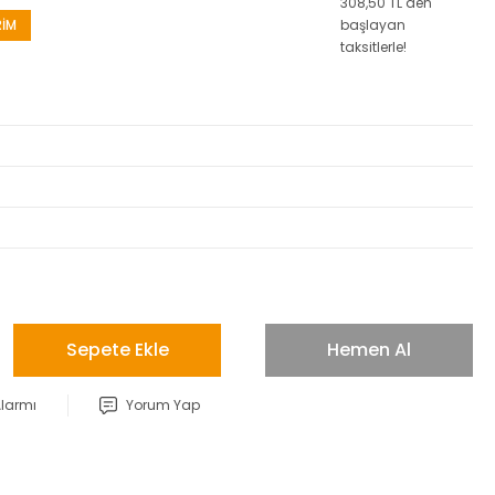
308,50 TL den
RİM
başlayan
taksitlerle!
Sepete Ekle
Hemen Al
Alarmı
Yorum Yap