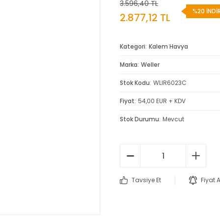
3.596,40 TL
%20 İNDİ
2.877,12 TL
Kategori
Kalem Havya
Marka
Weller
Stok Kodu
WLIR6023C
Fiyat
54,00 EUR + KDV
Stok Durumu
Mevcut
Tavsiye Et
Fiyat 