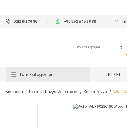
2
0212 912 36 86
+90 552 545 36 86
in
İLETİŞİM
Tüm Kategoriler
Anasayfa
Lehim ve Havya Malzemeleri
Kalem Havya
Weller 