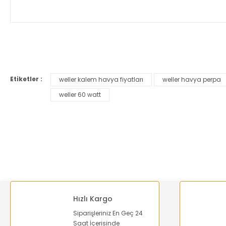
Bu ürünün fiyat bilgisi, resim, ürün açıklamalarında ve diğer ko
Görüş ve önerileriniz için teşekkür ederiz.
Etiketler :
weller kalem havya fiyatları
weller havya perpa
Ürün resmi kalitesiz, bozuk veya görüntülenemiyor.
weller 60 watt
Ürün açıklamasında eksik bilgiler bulunuyor.
Ürün bilgilerinde hatalar bulunuyor.
Ürün fiyatı diğer sitelerden daha pahalı.
Bu ürüne benzer farklı alternatifler olmalı.
Hızlı Kargo
Siparişleriniz En Geç 24
Saat İçerisinde