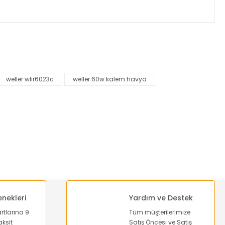
za iletebilirsiniz.
weller wlir6023c
weller 60w kalem havya
enekleri
Yardım ve Destek
artlarına 9
Tüm müşterilerimize
ksit
Satış Öncesi ve Satış