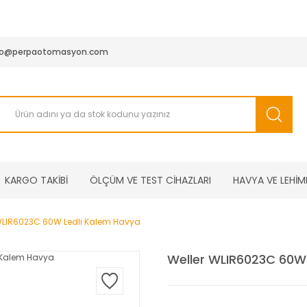
950 TL ve Üstü Tüm Siparişlerinizde KARGO BEDAVA ( HepsiJET
fo@perpaotomasyon.com
KARGO TAKİBİ
ÖLÇÜM VE TEST CİHAZLARI
HAVYA VE LEHİM
WLIR6023C 60W Ledli Kalem Havya
Weller WLIR6023C 60W 