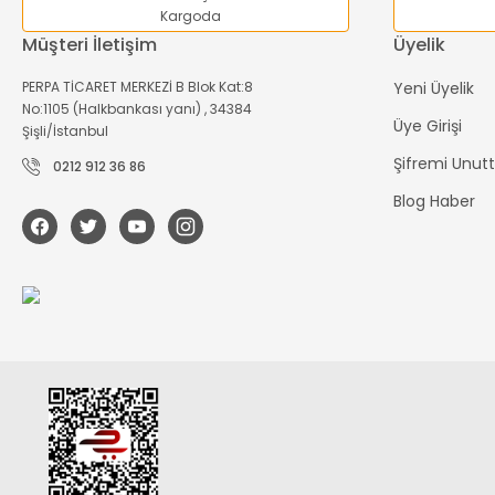
Kargoda
Müşteri İletişim
Üyelik
PERPA TİCARET MERKEZİ B Blok Kat:8
Yeni Üyelik
No:1105 (Halkbankası yanı) , 34384
Üye Girişi
Şişli/İstanbul
Şifremi Unu
0212 912 36 86
Blog Haber