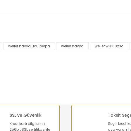
nularda yetersiz gördüğünüz noktaları öneri formunu kullanarak tarafımı
Bu ürüne ilk yorumu siz yapın!
weller havya ucu perpa
weller havya
weller wlır 6023c
Yorum Yaz
SSL ve Güvenlik
Taksit Seç
Kredi kartı bilgileriniz
Seçili kredi k
Gönder
256bit SSL sertifikası ile
aya varan Ta