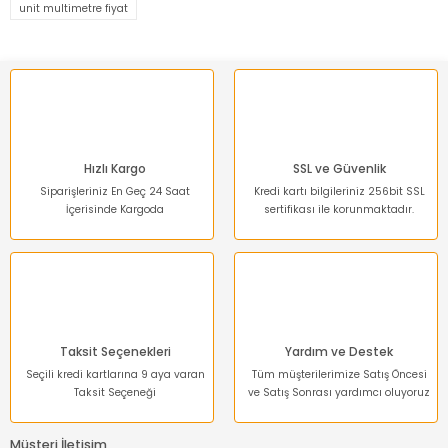
unit multimetre fiyat
Ürün resmi kalitesiz, bozuk veya görüntülenemiyor.
Ürün açıklamasında eksik bilgiler bulunuyor.
Ürün bilgilerinde hatalar bulunuyor.
Ürün fiyatı diğer sitelerden daha pahalı.
Bu ürüne benzer farklı alternatifler olmalı.
Hızlı Kargo
SSL ve Güvenlik
Siparişleriniz En Geç 24 Saat
Kredi kartı bilgileriniz 256bit SSL
İçerisinde Kargoda
sertifikası ile korunmaktadır.
Gönder
Taksit Seçenekleri
Yardım ve Destek
Seçili kredi kartlarına 9 aya varan
Tüm müşterilerimize Satış Öncesi
Taksit Seçeneği
ve Satış Sonrası yardımcı oluyoruz
Müşteri İletişim