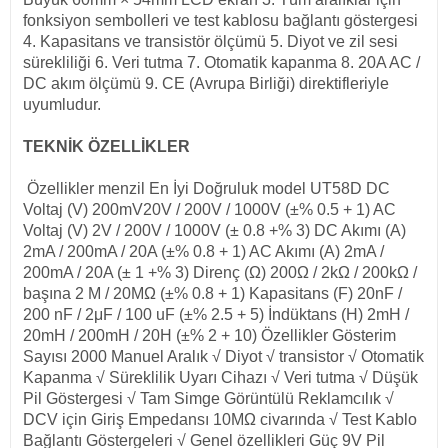
fonksiyon sembolleri ve test kablosu bağlantı göstergesi 
4. Kapasitans ve transistör ölçümü 5. Diyot ve zil sesi 
sürekliliği 6. Veri tutma 7. Otomatik kapanma 8. 20A AC / 
DC akım ölçümü 9. CE (Avrupa Birliği) direktifleriyle 
uyumludur.
TEKNİK ÖZELLİKLER
Özellikler menzil En İyi Doğruluk model UT58D DC 
Voltaj (V) 200mV20V / 200V / 1000V (±% 0.5 + 1) AC 
Voltaj (V) 2V / 200V / 1000V (± 0.8 +% 3) DC Akımı (A) 
2mA / 200mA / 20A (±% 0.8 + 1) AC Akımı (A) 2mA / 
200mA / 20A (± 1 +% 3) Direnç (Ω) 200Ω / 2kΩ / 200kΩ / 
başına 2 M / 20MΩ (±% 0.8 + 1) Kapasitans (F) 20nF / 
200 nF / 2μF / 100 uF (±% 2.5 + 5) İndüktans (H) 2mH / 
20mH / 200mH / 20H (±% 2 + 10) Özellikler Gösterim 
Sayısı 2000 Manuel Aralık √ Diyot √ transistor √ Otomatik 
Kapanma √ Süreklilik Uyarı Cihazı √ Veri tutma √ Düşük 
Pil Göstergesi √ Tam Simge Görüntülü Reklamcılık √ 
DCV için Giriş Empedansı 10MΩ civarında √ Test Kablo 
Bağlantı Göstergeleri √ Genel özellikleri Güç 9V Pil 