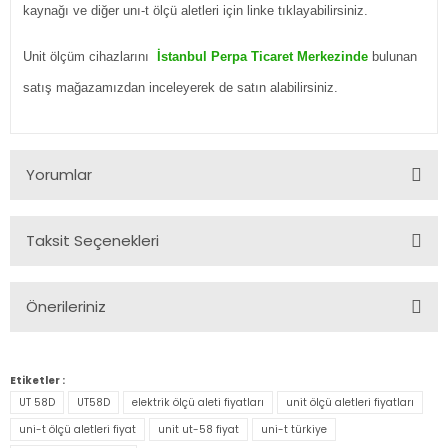
kaynağı ve diğer
unı-t ölçü aletleri için linke tıklayabilirsiniz.
Unit ölçüm cihazlarını
İstanbul Perpa Ticaret Merkezinde
bulunan
satış mağazamızdan inceleyerek de satın alabilirsiniz.
Yorumlar
Taksit Seçenekleri
Bu ürüne ilk yorumu siz yapın!
Önerileriniz
Yorum Yaz
Bu ürünün fiyat bilgisi, resim, ürün açıklamalarında ve diğer
konularda yetersiz gördüğünüz noktaları öneri formunu
Etiketler :
kullanarak tarafımıza iletebilirsiniz.
UT 58D
UT58D
elektrik ölçü aleti fiyatları
unit ölçü aletleri fiyatları
Görüş ve önerileriniz için teşekkür ederiz.
uni-t ölçü aletleri fiyat
unit ut-58 fiyat
uni-t türkiye