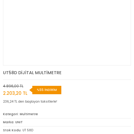
UT58D DİJİTAL MULTİMETRE
4.896,00 TL
%55 İNDİRİM
2.203,20 TL
236,24 TL den başlayan taksitlerle!
Kategori
Multimetre
Marka
UNIT
Stok Kodu
UT 58D