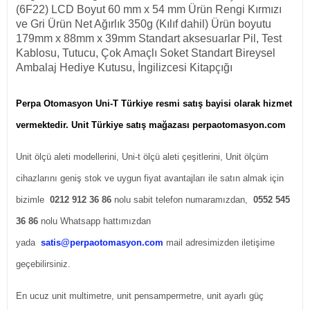
(6F22) LCD Boyut 60 mm x 54 mm Ürün Rengi Kırmızı 
ve Gri Ürün Net Ağırlık 350g (Kılıf dahil) Ürün boyutu 
179mm x 88mm x 39mm Standart aksesuarlar Pil, Test 
Kablosu, Tutucu, Çok Amaçlı Soket Standart Bireysel 
Ambalaj Hediye Kutusu, İngilizcesi Kitapçığı
Perpa Otomasyon Uni-T Türkiye resmi satış bayisi olarak hizmet
vermektedir. Unit Türkiye satış mağazası perpaotomasyon.com
Unit ölçü aleti modellerini, Uni-t ölçü aleti çeşitlerini, Unit ölçüm
cihazlarını geniş stok ve uygun fiyat avantajları ile satın almak için
bizimle
0212 912 36 86
nolu sabit telefon numaramızdan,
0552 545
36 86
nolu Whatsapp hattımızdan
yada
satis@perpaotomasyon.com
mail adresimizden iletişime
geçebilirsiniz.
En ucuz unit multimetre, unit pensampermetre, unit ayarlı güç