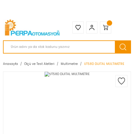
2950 TL ve Üstü Tüm Siparişlerinizde KARGO BEDAVA ( HepsiJET )
Anasayfa
Ölçü ve Test Aletleri
Multimetre
UT58D DİJİTAL MULTİMETRE