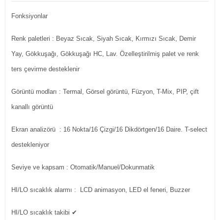
Fonksiyonlar
Renk paletleri
: Beyaz Sıcak, Siyah Sıcak, Kırmızı Sıcak, Demir
Yay, Gökkuşağı, Gökkuşağı HC, Lav. Özelleştirilmiş palet ve renk
ters çevirme desteklenir
Görüntü modları
: Termal, Görsel görüntü, Füzyon, T-Mix, PIP, çift
kanallı görüntü
Ekran analizörü
: 16 Nokta/16 Çizgi/16 Dikdörtgen/16 Daire. T-select
destekleniyor
Seviye ve kapsam
: Otomatik/Manuel/Dokunmatik
HI/LO sıcaklık alarmı : LCD animasyon, LED el feneri, Buzzer
HI/LO sıcaklık takibi
✔