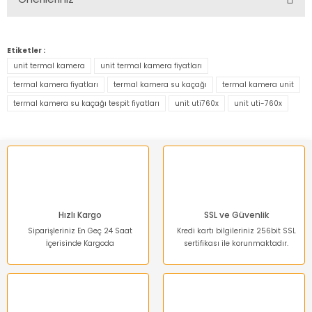
Yorum Yaz
Bu ürünün fiyat bilgisi, resim, ürün açıklamalarında ve diğer
konularda yetersiz gördüğünüz noktaları öneri formunu
Etiketler :
kullanarak tarafımıza iletebilirsiniz.
unit termal kamera
unit termal kamera fiyatları
Görüş ve önerileriniz için teşekkür ederiz.
termal kamera fiyatları
termal kamera su kaçağı
termal kamera unit
termal kamera su kaçağı tespit fiyatları
unit uti760x
unit uti-760x
Ürün resmi kalitesiz, bozuk veya görüntülenemiyor.
Ürün açıklamasında eksik bilgiler bulunuyor.
Ürün bilgilerinde hatalar bulunuyor.
Ürün fiyatı diğer sitelerden daha pahalı.
Bu ürüne benzer farklı alternatifler olmalı.
Hızlı Kargo
SSL ve Güvenlik
Siparişleriniz En Geç 24 Saat
Kredi kartı bilgileriniz 256bit SSL
İçerisinde Kargoda
sertifikası ile korunmaktadır.
Gönder