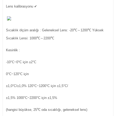
Lens kalibrasyonu
✔
Sıcaklık ölçüm aralığı
: Geleneksel Lens: -20℃～1200℃ Yüksek
Sıcaklık Lensi: 1000℃～2200℃
Kesinlik :
-10°C~0°C için ±2°C
0°C~120°C için
±1,0°C/±1,0% 120°C~1200°C için ±1,5°C/
±1,5% 1000°C~2200°C için ±1,5%
(hangisi büyükse, 25℃ oda sıcaklığı, geleneksel lens)