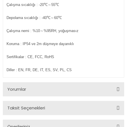
Çalışma sıcaklığı
: -20℃～55℃
Depolama sıcaklığı
: -40℃～60℃
Çalışma nemi
: %10～%95RH, yoğuşmasız
Koruma
: IP54 ve 2m düşmeye dayanıklı
Sertifikalar
: CE, FCC, RoHS
Diller
: EN, FR, DE, IT, ES, SV, PL, CS
Yorumlar
Taksit Seçenekleri
Bu ürüne ilk yorumu siz yapın!
Önerileriniz