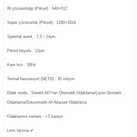
IR çözünürlüğü (Piksel)
: 640×512
Süper çözünürlük (Piksel)
: 1280×1024
Spektral aralık
: 7,5～14μm
Piksel boyutu
: 12μm
Kare hızı
: 30Hz
Termal hassasiyet (NETD)
: 35 milyon
Odak modu
: Sürekli AF/Yarı Otomatik Odaklama/Lazer Destekli
Odaklama/Dokunmatik AF/Manuel Odaklama
Odaklanma zamanı
: <2 saniye
Lens tanıma
✔