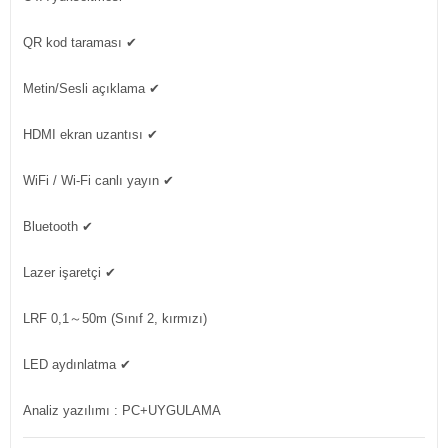
QR kod taraması
✔
Metin/Sesli açıklama
✔
HDMI ekran uzantısı
✔
WiFi / Wi-Fi canlı yayın
✔
Bluetooth
✔
Lazer işaretçi
✔
LRF
0,1～50m (Sınıf 2, kırmızı)
LED aydınlatma
✔
Analiz yazılımı
: PC+UYGULAMA