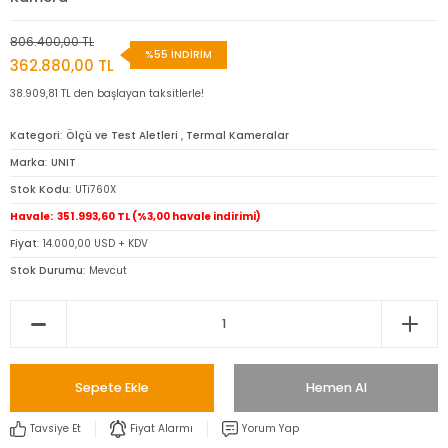
Dinamometre-
Newtonmetre
806.400,00 TL
%55 İNDİRİM
362.880,00 TL
Torkmetre-Tork Ölçüm
38.909,81 TL den başlayan taksitlerle!
Takometre
Kategori
Ölçü ve Test Aletleri
,
Termal Kameralar
Marka
UNIT
Shoremetre - Sertlik
Ölçer
Stok Kodu
UTi760X
Havale
351.993,60 TL (%3,00 havale indirimi)
Kumpas ve Mikrometre
Fiyat
14.000,00 USD + KDV
Çeşitleri
Stok Durumu
Mevcut
Dijital Teraziler
Diğer Ölçü Aletleri
Sepete Ekle
Hemen Al
Boya Kalınlığı Ölçer
Tavsiye Et
Fiyat Alarmı
Yorum Yap