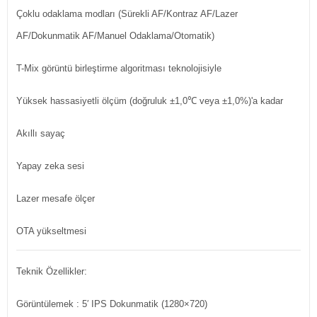
Çoklu odaklama modları (Sürekli AF/Kontraz AF/Lazer
AF/Dokunmatik AF/Manuel Odaklama/Otomatik)
T-Mix görüntü birleştirme algoritması teknolojisiyle
Yüksek hassasiyetli ölçüm (doğruluk ±1,0℃ veya ±1,0%)'a kadar
Akıllı sayaç
Yapay zeka sesi
Lazer mesafe ölçer
OTA yükseltmesi
Teknik Özellikler:
Görüntülemek
: 5′ IPS Dokunmatik (1280×720)