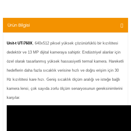
Sağlık ve Bakım
Ürünleri
Ürün Bilgisi
Unit-t UTi760X
, 640x512 piksel yüksek çözünürlüklü bir kızılötesi
dedektör ve 13 MP dijital kameraya sahiptir. Endüstriyel alanlar için
özel olarak tasarlanmış yüksek hassasiyetli termal kamera. Hareketli
hedeflerin daha fazla sıcaklık verisine hızlı ve doğru erişim için 30
Hz kızılötesi kare hızı. Geniş sıcaklık ölçüm aralığı ve isteğe bağlı
kamera lensi, çok sayıda zorlu ölçüm senaryosunun gereksinimlerini
karşılar.