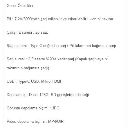
Genel Özellikler
Pil
: 7.2V/5000mAh şarj edilebilir ve çıkarılabilir Li-ion pil takımı
Çalışma süresi
: ≥5 saat
Şarj sistemi
: Type-C doğrudan şarj / Pil takımının bağımsız şarjı
Şarj süresi
: 2,5 saatte %90'a kadar şarj (Kapalı şarj veya pil
takımının bağımsız şarjı)
USB
: Type-C USB, Mikro HDMI
Depolamak
: Dahili 128G, SD genişletme desteği
Görüntü depolama biçimi
: JPG
Video depolama biçimi
: MP4/UIR