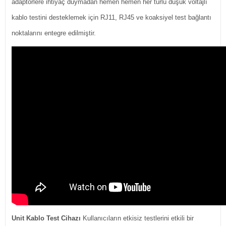
adaptörlere ihtiyaç duymadan hemen hemen her türlü düşük voltajlı
kablo testini desteklemek için RJ11, RJ45 ve koaksiyel test bağlantı
noktalarını entegre edilmiştir.
Unit Kablo Test Cihazı
Kullanıcıların etkisiz testlerini etkili bir