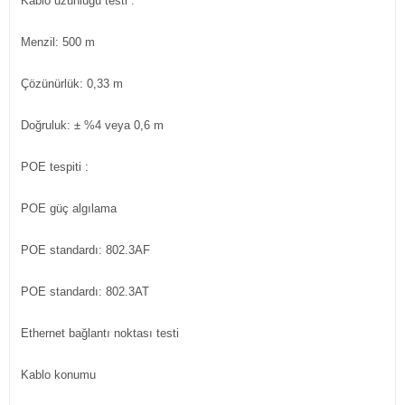
Kablo uzunluğu testi :
Menzil: 500 m
Çözünürlük: 0,33 m
Doğruluk: ± %4 veya 0,6 m
POE tespiti :
POE güç algılama
POE standardı: 802.3AF
POE standardı: 802.3AT
Ethernet bağlantı noktası testi
Kablo konumu