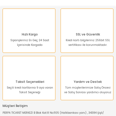
Ürün açıklamasında eksik bilgiler bulunuyor.
Ürün bilgilerinde hatalar bulunuyor.
Ürün fiyatı diğer sitelerden daha pahalı.
Bu ürüne benzer farklı alternatifler olmalı.
Hızlı Kargo
SSL ve Güvenlik
Siparişleriniz En Geç 24 Saat
Kredi kartı bilgileriniz 256bit SSL
İçerisinde Kargoda
sertifikası ile korunmaktadır.
Gönder
Taksit Seçenekleri
Yardım ve Destek
Seçili kredi kartlarına 9 aya varan
Tüm müşterilerimize Satış Öncesi
Taksit Seçeneği
ve Satış Sonrası yardımcı oluyoruz
Müşteri İletişim
PERPA TİCARET MERKEZİ B Blok Kat:8 No:1105 (Halkbankası yanı) , 34384 Şişli/