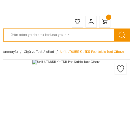
2950 TL ve Üstü Tüm Siparişlerinizde KARGO BEDAVA ( HepsiJET )
Anasayfa
Ölçü ve Test Aletleri
Unit UT685B Kit TDR Poe Kablo Test Cihazı