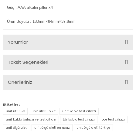
Güç
: AAA alkalin piller x4
Ürün Boyutu
: 180mm×84mm×37,8mm
Yorumlar
Taksit Seçenekleri
Bu ürüne ilk yorumu siz yapın!
Önerileriniz
Yorum Yaz
Bu ürünün fiyat bilgisi, resim, ürün açıklamalarında ve diğer
konularda yetersiz gördüğünüz noktaları öneri formunu
Etiketler :
kullanarak tarafımıza iletebilirsiniz.
unit ut685b
unit ut685b kit
unit kablo test cihazı
Görüş ve önerileriniz için teşekkür ederiz.
unit kablo bulucu ve test cihazı
tdr kablo test cihazı
poe test cihazı
unit ölçü aleti
unit ölçü aleti en ucuz
unit ölçü aleti türkiye
Ürün resmi kalitesiz, bozuk veya görüntülenemiyor.