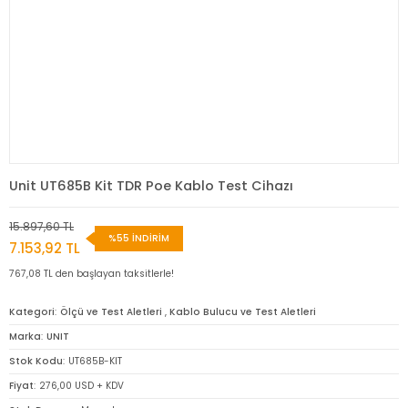
Unit UT685B Kit TDR Poe Kablo Test Cihazı
15.897,60 TL
%55 İNDİRİM
7.153,92 TL
767,08 TL den başlayan taksitlerle!
Kategori
Ölçü ve Test Aletleri
,
Kablo Bulucu ve Test Aletleri
Marka
UNIT
Stok Kodu
UT685B-KIT
Fiyat
276,00 USD + KDV