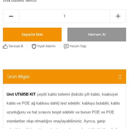
Stok Durumu
Mevcut
Sepete Ekle
Hemen Al
Tavsiye Et
Fiyat Alarmı
Yorum Yap
Ürün Bilgisi
Unit UT685B KIT
çeşitli kablo türlerini (bükülü çift kablo, koaksiyel
kablo ve POE ağ kablosu dahil) test edebilir: kabloyu bulabilir, kablo
uzunluğunu ve hat sırasını tespit edebilir ve bunun POE ve POE
standartları olup olmadığını onaylayabilirsiniz. Ayrıca, garip