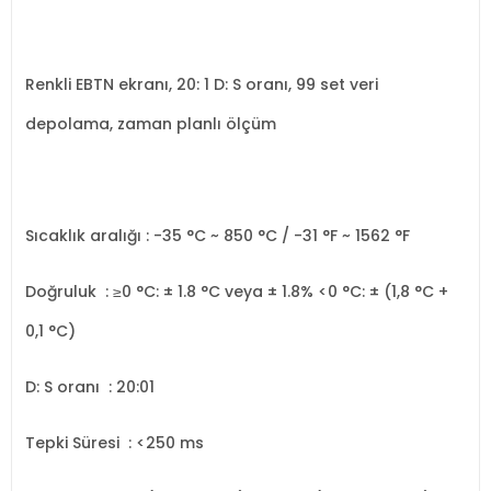
Renkli EBTN ekranı, 20: 1 D: S oranı, 99 set veri
depolama, zaman planlı ölçüm
Sıcaklık aralığı : -35 °C ~ 850 °C / -31 °F ~ 1562 °F
Doğruluk
: ≥0 °C: ± 1.8 °C veya ± 1.8% <0 °C: ± (1,8 °C +
0,1 °C)
D: S oranı
: 20:01
Tepki Süresi
: <250 ms