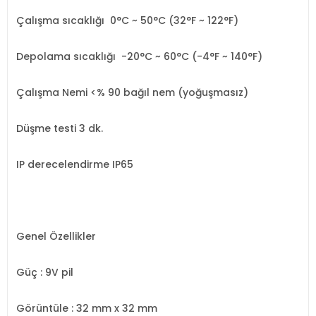
Çalışma sıcaklığı
0°C ~ 50°C (32°F ~ 122°F)
Depolama sıcaklığı
-20°C ~ 60°C (-4°F ~ 140°F)
Çalışma Nemi
<% 90 bağıl nem (yoğuşmasız)
Düşme testi
3 dk.
IP derecelendirme
IP65
Genel Özellikler
Güç
: 9V pil
Görüntüle
: 32 mm x 32 mm