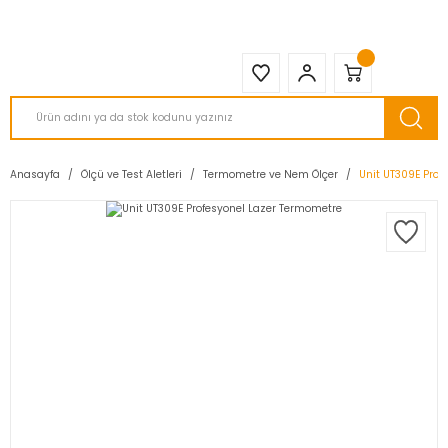
2950 TL ve Üstü Tüm Siparişlerinizde KARGO BEDAVA ( HepsiJET )
Anasayfa
Ölçü ve Test Aletleri
Termometre ve Nem Ölçer
Unit UT309E Prof