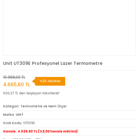
Unit UT309E Profesyonel Lazer Termometre
10.368,00 TL
%55 İNDİRİM
4.665,60 TL
500,27 TL den başlayan taksitlerle!
Kategori
Termometre ve Nem Ölçer
Marka
UNIT
Stok Kodu
UT309E
Havale
4.525,63 TL (%3,00 havale indirimi)