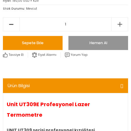
Fiyat
180,00 USD + KDV
Stok Durumu
Mevcut
Sepete Ekle
Hemen Al
Tavsiye Et
Fiyat Alarmı
Yorum Yap
Ürün Bilgisi
Unit UT309E Profesyonel Lazer
Termometre
UNIT UT309 serisi profesyonel kızılötesi