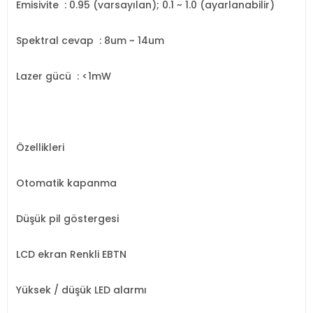
Emisivite
: 0.95 (varsayılan); 0.1 ~ 1.0 (ayarlanabilir)
Spektral cevap
: 8um ~ 14um
Lazer gücü
: <1mW
Özellikleri
Otomatik kapanma
Düşük pil göstergesi
LCD ekran
Renkli EBTN
Yüksek / düşük LED alarmı