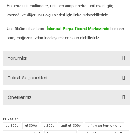
En ucuz unit multimetre, unit pensampermetre, unit ayarlı güç
kaynağı ve diğer
unı-t ölçü aletleri için linke tıklayabilirsiniz.
Unit ölçüm cihazlarını
İstanbul Perpa Ticaret Merkezinde
bulunan
satış mağazamızdan inceleyerek de satın alabilirsiniz.
Yorumlar
Taksit Seçenekleri
Bu ürüne ilk yorumu siz yapın!
Önerileriniz
Yorum Yaz
Bu ürünün fiyat bilgisi, resim, ürün açıklamalarında ve diğer
konularda yetersiz gördüğünüz noktaları öneri formunu
Etiketler :
kullanarak tarafımıza iletebilirsiniz.
ut-309e
ut 309e
ut309e
unit ut-309e
unit lazer termometre
Görüş ve önerileriniz için teşekkür ederiz.