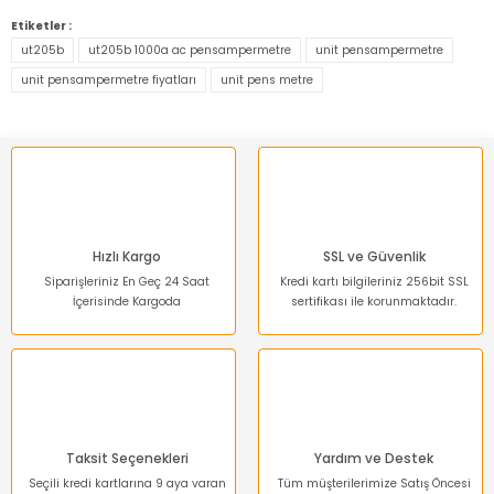
Bu ürünün fiyat bilgisi, resim, ürün açıklamalarında ve diğer
konularda yetersiz gördüğünüz noktaları öneri formunu
Etiketler :
kullanarak tarafımıza iletebilirsiniz.
ut205b
ut205b 1000a ac pensampermetre
unit pensampermetre
Görüş ve önerileriniz için teşekkür ederiz.
unit pensampermetre fiyatları
unit pens metre
Ürün resmi kalitesiz, bozuk veya görüntülenemiyor.
Ürün açıklamasında eksik bilgiler bulunuyor.
Ürün bilgilerinde hatalar bulunuyor.
Ürün fiyatı diğer sitelerden daha pahalı.
Bu ürüne benzer farklı alternatifler olmalı.
Hızlı Kargo
SSL ve Güvenlik
Siparişleriniz En Geç 24 Saat
Kredi kartı bilgileriniz 256bit SSL
İçerisinde Kargoda
sertifikası ile korunmaktadır.
Gönder
Taksit Seçenekleri
Yardım ve Destek
Seçili kredi kartlarına 9 aya varan
Tüm müşterilerimize Satış Öncesi