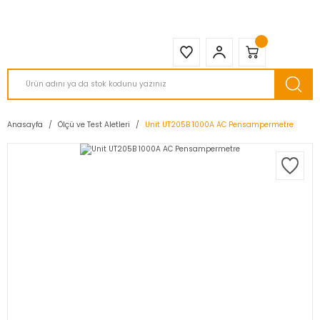
2950 TL ve Üstü Tüm Siparişlerinizde KARGO BEDAVA ( HepsiJET )
Anasayfa
Ölçü ve Test Aletleri
Unit UT205B 1000A AC Pensampermetre