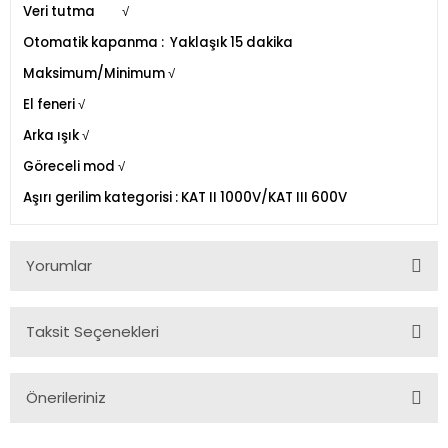
Veri tutma
√
Otomatik kapanma : Yaklaşık 15 dakika
Maksimum/Minimum
√
El feneri
√
Arka ışık
√
Göreceli mod
√
Aşırı gerilim kategorisi : KAT II 1000V/KAT III 600V
Yorumlar
Taksit Seçenekleri
Bu ürüne ilk yorumu siz yapın!
Önerileriniz
Yorum Yaz