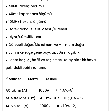
● 40MΩ direnç ölçümü
● 40mF kapasitans ölçümü
● 10MHz frekans ölçümü
● Görev döngüsü/NCV testi/el feneri
● Diyot/Süreklilik Testi
● Göreceli değer/Maksimum ve Minimum değer
● 55mm Kelepçe çene boyutu, 60mm açıklık
● Pense başlığı, hafif ve taşınması kolay olan bir hava
çekirdekli bobin kullanır.
Özellikler
Menzil
Kesinlik
AC akımı (A)
1000A
±（1,5%+5)
ACA frekansı (Hz)
40Hz～1kHz ±（1,0%＋5）
AC voltajı (V)
1000V
±（1,0%＋2）