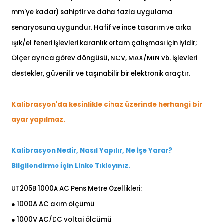
mm'ye kadar) sahiptir ve daha fazla uygulama
senaryosuna uygundur. Hafif ve ince tasarım ve arka
ışık/el feneri işlevleri karanlık ortam çalışması için iyidir;
Ölçer ayrıca görev döngüsü, NCV, MAX/MIN vb. işlevleri
destekler, güvenilir ve taşınabilir bir elektronik araçtır.
Kalibrasyon'da kesinlikle cihaz üzerinde herhangi bir
ayar yapılmaz.
Kalibrasyon Nedir, Nasıl Yapılır, Ne İşe Yara
r
?
Bilgilendirme İçin Linke Tıklayınız.
UT205B 1000A AC Pens Metre Özellikleri:
● 1000A AC akım ölçümü
● 1000V AC/DC voltaj ölçümü