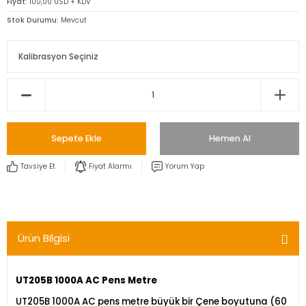
Fiyat
100,00 USD + KDV
Stok Durumu
Mevcut
Sepete Ekle
Hemen Al
Tavsiye Et
Fiyat Alarmı
Yorum Yap
Ürün Bilgisi
UT205B 1000A AC Pens Metre
UT205B 1000A AC pens metre büyük bir Çene boyutuna (60