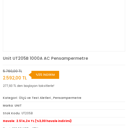
Unit UT205B 1000A AC Pensampermetre
5.760,00 TL
%55 İNDİRİM
2.592,00 TL
277,93 TL den başlayan taksitlerle!
Kategori
Ölçü ve Test Aletleri
,
Pensampermetre
Marka
UNIT
Stok Kodu
UT205B
Havale
2.514,24 TL (%3,00 havale indirimi)