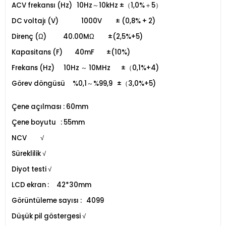
ACV frekansı (Hz)
10Hz～10kHz
±（1,0%＋5）
DC voltajı (V)
1000V
± (0,8% + 2)
Direnç (Ω)
40.00MΩ
±(2,5%+5)
Kapasitans (F)
40mF
±(10%)
Frekans (Hz)
10Hz ～ 10MHz ±（0,1%+4)
Görev döngüsü
%0,1～%99,9 ±（3,0%+5)
Çene açılması : 60mm
Çene boyutu : 55mm
NCV
√
Süreklilik
√
Diyot testi
√
LCD ekran : 42*30mm
Görüntüleme sayısı : 4099
Düşük pil göstergesi
√