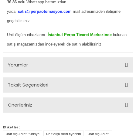
36 86
nolu Whatsapp hattımızdan
yada
satis@perpaotomasyon.com
mail adresimizden iletişime
geçebilirsiniz.
Unit ölçüm cihazlarını
İstanbul Perpa Ticaret Merkezinde
bulunan
satış mağazamızdan inceleyerek de satın alabilirsiniz.
Yorumlar
Taksit Seçenekleri
Bu ürüne ilk yorumu siz yapın!
Önerileriniz
Yorum Yaz
Bu ürünün fiyat bilgisi, resim, ürün açıklamalarında ve diğer
konularda yetersiz gördüğünüz noktaları öneri formunu
Etiketler :
kullanarak tarafımıza iletebilirsiniz.
unit ölçü aleti türkiye
unit ölçü aleti fiyatları
unit ölçü aleti