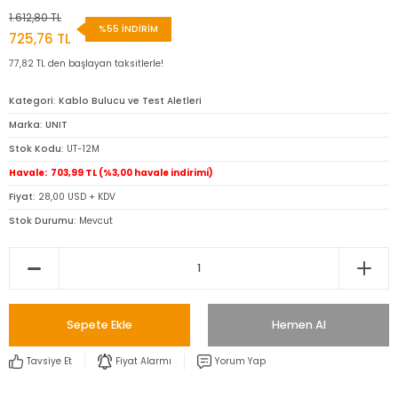
Dinamometre-
1.612,80 TL
Newtonmetre
%55 İNDİRİM
725,76 TL
77,82 TL den başlayan taksitlerle!
Torkmetre-Tork Ölçüm
Kategori
Kablo Bulucu ve Test Aletleri
Takometre
Marka
UNIT
Stok Kodu
UT-12M
Shoremetre - Sertlik
Ölçer
Havale
703,99 TL (%3,00 havale indirimi)
Fiyat
28,00 USD + KDV
Kumpas ve Mikrometre
Stok Durumu
Mevcut
Çeşitleri
Dijital Teraziler
Diğer Ölçü Aletleri
Sepete Ekle
Hemen Al
Boya Kalınlığı Ölçer
Tavsiye Et
Fiyat Alarmı
Yorum Yap