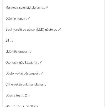
Manyetik solenoid algılama : √
Dahili el feneri : √
Sesli (sesli) ve görsel (LED) gösterge :√
Zil : √
LED göstergesi : √
Otomatik güç kapatma : √
Düşük voltaj göstergesi : √
Çift enjeksiyonlu kalıplama :√
Düşme testi : 2m
Güç : 1,5V pil (R03) x 2