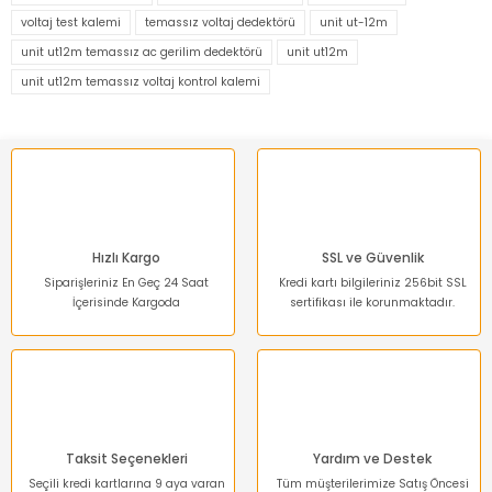
Görüş ve önerileriniz için teşekkür ederiz.
voltaj test kalemi
temassız voltaj dedektörü
unit ut-12m
unit ut12m temassız ac gerilim dedektörü
unit ut12m
Ürün resmi kalitesiz, bozuk veya görüntülenemiyor.
unit ut12m temassız voltaj kontrol kalemi
Ürün açıklamasında eksik bilgiler bulunuyor.
Ürün bilgilerinde hatalar bulunuyor.
Ürün fiyatı diğer sitelerden daha pahalı.
Bu ürüne benzer farklı alternatifler olmalı.
Hızlı Kargo
SSL ve Güvenlik
Siparişleriniz En Geç 24 Saat
Kredi kartı bilgileriniz 256bit SSL
İçerisinde Kargoda
sertifikası ile korunmaktadır.
Gönder
Taksit Seçenekleri
Yardım ve Destek
Seçili kredi kartlarına 9 aya varan
Tüm müşterilerimize Satış Öncesi