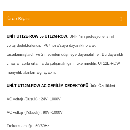
Sağlık ve Bakım
Ürünleri
Ürün Bilgisi
UNİT UT12E-ROW ve UT12M-ROW
, UNI-T'nin profesyonel sınıf
voltaj dedektörleridir. IP67 toza/suya dayanıklı olarak
tasarlanmışlardır ve 2 metreden düşmeye dayanabilirler. Bu dayanıklı
cihazlar, zorlu ortamlarda çalışmak için mükemmeldir. UT12E-ROW
manyetik alanları algılayabilir.
UNİ-T UT12M-ROW AC GERİLİM DEDEKTÖRÜ
Ürün Özellikleri
AC voltajı (Düşük) : 24V~1000V
AC voltajı (Yüksek) : 90V~1000V
Frekans aralığı : 50/60Hz