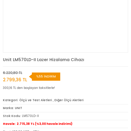
Unit LM570LD-II Lazer Hizalama Cihazı
6.220,80 TL
%55 İNDİRİM
2.799,36 TL
300,16 TL den başlayan taksitlerle!
Kategori
Ölçü ve Test Aletleri
,
Diğer Ölçü Aletleri
Marka
UNIT
Stok Kodu
LM570LD-II
Havale
2.715,38 TL (%3,00 havale indirimi)