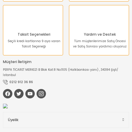
Gönder
Taksit Seçenekleri
Yardım ve Destek
Seçili kredi kartlarına 9 aya varan
Tüm müşterilerimize Satış Öncesi
Taksit Seçeneği
ve Satış Sonrası yardımcı oluyoruz
Müşteri İletişim
PERPA TİCARET MERKEZİ B Blok Kat:8 No:1105 (Halkbankası yanı) , 34384 Şişli/
İstanbul
0212 912 36 86
Üyelik