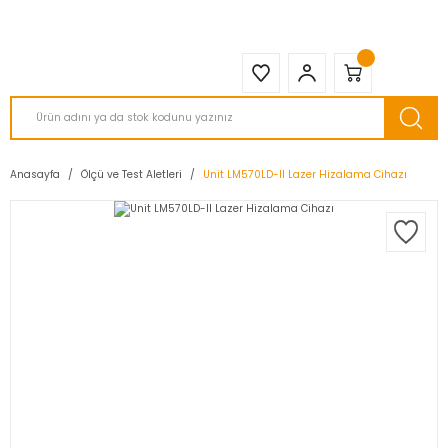
2950 TL ve Üstü Tüm Siparişlerinizde KARGO BEDAVA ( HepsiJET )
Anasayfa
Ölçü ve Test Aletleri
Unit LM570LD-II Lazer Hizalama Cihazı