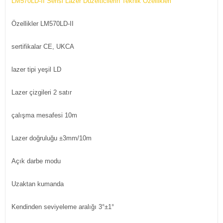
LM570LD-II Serisi Lazer Düzelticilerin Teknik Özellikleri
Özellikler
LM570LD-II
sertifikalar
CE, UKCA
lazer tipi
yeşil LD
Lazer çizgileri
2 satır
çalışma mesafesi
10m
Lazer doğruluğu
±3mm/10m
Açık darbe modu
Uzaktan kumanda
Kendinden seviyeleme aralığı
3°±1°