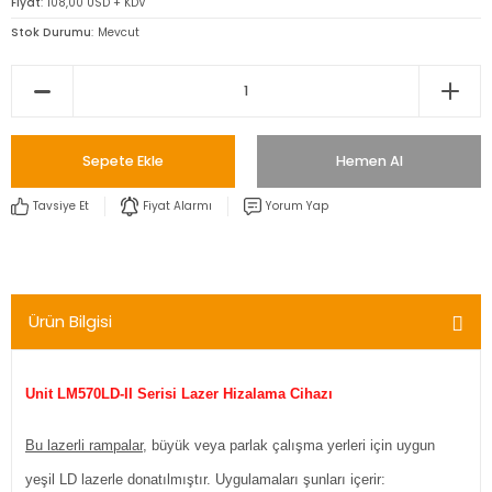
Fiyat
108,00 USD + KDV
Stok Durumu
Mevcut
Sepete Ekle
Hemen Al
Tavsiye Et
Fiyat Alarmı
Yorum Yap
Ürün Bilgisi
Unit LM570LD-II Serisi Lazer Hizalama Cihazı
Bu lazerli rampalar,
büyük veya parlak çalışma yerleri için uygun
yeşil LD lazerle donatılmıştır. Uygulamaları şunları içerir: