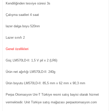
Kendiliğinden tesviye süresi
3s
Çalışma saatleri
4 saat
lazer dalga boyu
520nm
Lazer sınıfı
2
Genel özellikleri
Güç
LM570LD-II: 1,5 V pil x 2 (LR6)
Ürün net ağırlığı
LM570LD-II: 240g
Ürün boyutu
LM570LD-II: 85,5 mm x 62 mm x 90,3 mm
Perpa Otomasyon Uni-T Türkiye resmi satış bayisi olarak hizmet
vermektedir. Unit Türkiye satış mağazası perpaotomasyon.com