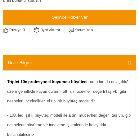
Stok Durumu
Stok Yok
Gelince Haber Ver
Tavsiye Et
Fiyat Alarmı
Yorum Yap
Ürün Bilgisi
Triplet 10x profesyonel kuyumcu büyüteci
, adından da anlaşıldığı
üzere genellikle kuyumcuların, altın, mücevher, değerli taş vb. gibi
nesneleri inceledikleri el tipi bir büyüteç modelidir.
- 10X led ışıklı büyüteç modeli ile altın, mücevher, değerli taş vb. gibi
nesnelerin büyütme ve inceleme işlemlerinde kolaylıkla
kullanabilirsiniz.