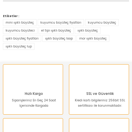
Bu ürünün fiyat bilgisi, resim, ürün açıklamalarında ve diğer
konularda yetersiz gördüğünüz noktaları öneri formunu
Etiketler :
kullanarak tarafımıza iletebilirsiniz.
mini ışıklı büyüteç
kuyumcu büyüteç fiyatları
kuyumcu büyüteç
Görüş ve önerileriniz için teşekkür ederiz.
kuyumcu büyüteci
el tipi ışıklı büyüteç
ışıklı büyüteç
ışıklı büyüteç fiyatları
ışıklı büyüteç loop
mor ışıklı büyüteç
Ürün resmi kalitesiz, bozuk veya görüntülenemiyor.
ışıklı büyüteç lup
Ürün açıklamasında eksik bilgiler bulunuyor.
Ürün bilgilerinde hatalar bulunuyor.
Ürün fiyatı diğer sitelerden daha pahalı.
Bu ürüne benzer farklı alternatifler olmalı.
Hızlı Kargo
SSL ve Güvenlik
Siparişleriniz En Geç 24 Saat
Kredi kartı bilgileriniz 256bit SSL
İçerisinde Kargoda
sertifikası ile korunmaktadır.
Gönder