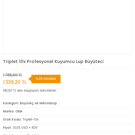
Triplet 10x Profesyonel Kuyumcu Lup Büyüteci̇
1.785,60 TL
%25 İNDİRİM
1.339,20 TL
143,60 TL den başlayan taksitlerle!
Kategori
Büyüteç ve Mikroskop
Marka
OEM
Stok Kodu
Triplet-10x
Fiyat
31,00 USD + KDV