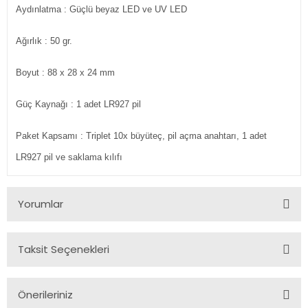
Aydınlatma
: Güçlü beyaz LED ve UV LED
Ağırlık
: 50 gr.
Boyut
: 88 x 28 x 24 mm
Güç Kaynağı
: 1 adet LR927 pil
Paket Kapsamı
: Triplet 10x büyüteç, pil açma anahtarı, 1 adet
LR927 pil ve saklama kılıfı
Yorumlar
Taksit Seçenekleri
Bu ürüne ilk yorumu siz yapın!
Önerileriniz
Yorum Yaz