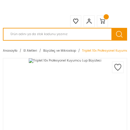
2950 TL ve Üstü Tüm Siparişlerinizde KARGO BEDAVA ( HepsiJET )
Anasayfa
El Aletleri
Büyüteç ve Mikroskop
Triplet 10x Profesyonel Kuyumcu