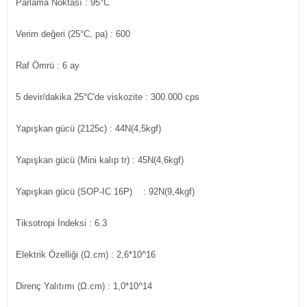
Parlama Noktası : 95°C
Verim değeri (25°C, pa) : 600
Raf Ömrü : 6 ay
5 devir/dakika 25°C'de viskozite : 300.000 cps
Yapışkan gücü (2125c) : 44N(4,5kgf)
Yapışkan gücü (Mini kalıp tr) : 45N(4,6kgf)
Yapışkan gücü (SOP-IC 16P) : 92N(9,4kgf)
Tiksotropi İndeksi : 6.3
Elektrik Özelliği (Ω.cm) : 2,6*10^16
Direnç Yalıtımı (Ω.cm) : 1,0*10^14