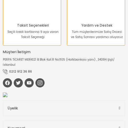
Gönder
Taksit Seçenekleri
Yardım ve Destek
Seçili kredi kartlarına 9 aya varan
Tüm müşterilerimize Satış Öncesi
Taksit Seçeneği
ve Satış Sonrası yardımcı oluyoruz
Müşteri İletişim
PERPA TİCARET MERKEZİ B Blok Kat:8 No:1105 (Halkbankası yanı) , 34384 Şişli/
İstanbul
0212 912 36 86
Üyelik