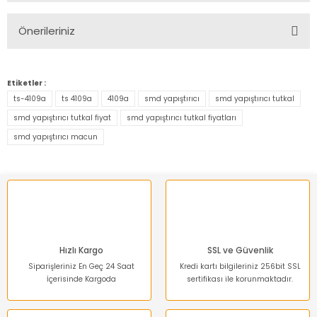
Önerileriniz
Yorum Yaz
Bu ürünün fiyat bilgisi, resim, ürün açıklamalarında ve diğer
konularda yetersiz gördüğünüz noktaları öneri formunu
Etiketler :
kullanarak tarafımıza iletebilirsiniz.
ts-4109a
ts 4109a
4109a
smd yapıştırıcı
smd yapıştırıcı tutkal
Görüş ve önerileriniz için teşekkür ederiz.
smd yapıştırıcı tutkal fiyat
smd yapıştırıcı tutkal fiyatları
smd yapıştırıcı macun
Ürün resmi kalitesiz, bozuk veya görüntülenemiyor.
Ürün açıklamasında eksik bilgiler bulunuyor.
Ürün bilgilerinde hatalar bulunuyor.
Ürün fiyatı diğer sitelerden daha pahalı.
Bu ürüne benzer farklı alternatifler olmalı.
Hızlı Kargo
SSL ve Güvenlik
Siparişleriniz En Geç 24 Saat
Kredi kartı bilgileriniz 256bit SSL
İçerisinde Kargoda
sertifikası ile korunmaktadır.