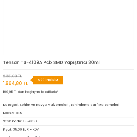
Tensan TS-4109A Pcb SMD Yapıştırıcı 30ml
2.331,00 TL
%20 İNDİRİM
1.864,80 TL
199,95 TL den başlayan taksitlerle!
Kategori
Lehim ve Havya Malzemeleri
,
Lehimleme Sarf Malzemeleri
Marka
OEM
Stok Kodu
TS-4109A
Fiyat
35,00 EUR + KDV