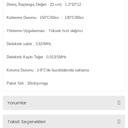
Direnç Başlangıç ​​Değeri : (Ω.cm) : 1,2*10^12
Kürlenme Durumu : 150°C/60sn - 130°C/90sn
Yöntemin Uygulanması : Yüksek hızlı dağıtıcı
Dielektrik sabiti : 3,62/MHz
Dielektrik Kaybı Teğet : 0,013/1MHz
Koruma Durumu : 2-8°C'de buzdolabında saklama
Paket Stili : 30ml/şırınga
Yorumlar
Taksit Seçenekleri
Bu ürüne ilk yorumu siz yapın!