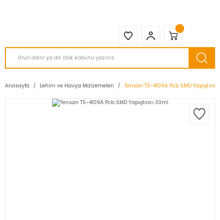
2950 TL ve Üstü Tüm Siparişlerinizde KARGO BEDAVA ( HepsiJET )
Anasayfa
Lehim ve Havya Malzemeleri
Tensan TS-4109A Pcb SMD Yapıştırıcı