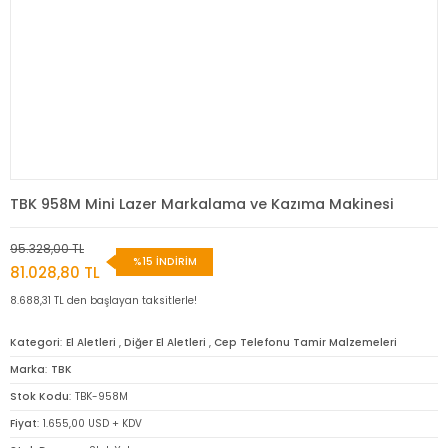
TBK 958M Mini Lazer Markalama ve Kazıma Makinesi
95.328,00 TL
%15 İNDİRİM
81.028,80 TL
8.688,31 TL den başlayan taksitlerle!
Kategori
El Aletleri
,
Diğer El Aletleri
,
Cep Telefonu Tamir Malzemeleri
Marka
TBK
Stok Kodu
TBK-958M
Fiyat
1.655,00 USD + KDV