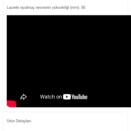
Lazerle oyulmuş nesnenin yüksekliği (mm): 85
Ürün Detayları: