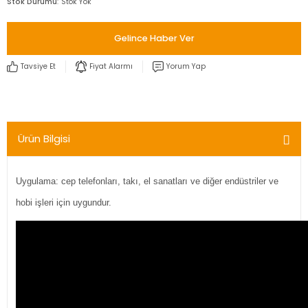
Stok Durumu
Stok Yok
Gelince Haber Ver
Tavsiye Et
Fiyat Alarmı
Yorum Yap
Ürün Bilgisi
Uygulama: cep telefonları, takı, el sanatları ve diğer endüstriler ve
hobi işleri için uygundur.