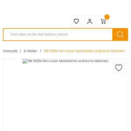
2950 TL ve Üstü Tüm Siparişlerinizde KARGO BEDAVA ( HepsiJET )
Anasayfa
El Aletleri
TBK 958M Mini Lazer Markalama ve Kazıma Makinesi