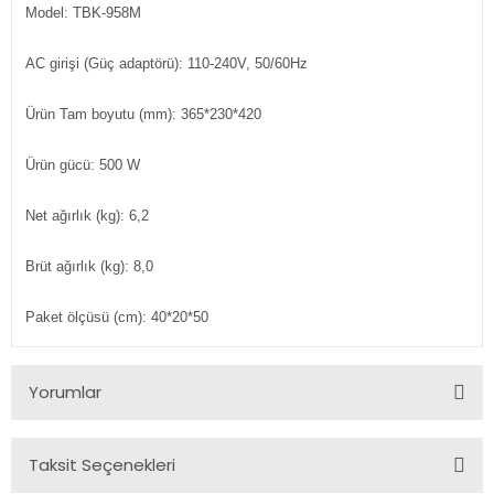
Model: TBK-958M
AC girişi (Güç adaptörü): 110-240V, 50/60Hz
Ürün Tam boyutu (mm): 365*230*420
Ürün gücü: 500 W
Net ağırlık (kg): 6,2
Brüt ağırlık (kg): 8,0
Paket ölçüsü (cm): 40*20*50
Yorumlar
Taksit Seçenekleri
Bu ürüne ilk yorumu siz yapın!