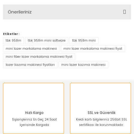
Önerileriniz
Yorum Yaz
Bu ürünün fiyat bilgisi, resim, ürün açıklamalarında ve diğer
konularda yetersiz gördüğünüz noktaları öneri formunu
Etiketler :
kullanarak tarafımıza iletebilirsiniz.
tbk 958m
tbk 958m mini software
tbk 958m mini
Görüş ve önerileriniz için teşekkür ederiz.
mini lazer markalama makinesi
mini lazer markalama makinesi fiyat
mini fiber lazer markalama makinesi fiyat
Ürün resmi kalitesiz, bozuk veya görüntülenemiyor.
lazer kazıma makinesi fiyatları
mini lazer kazıma makinesi
Ürün açıklamasında eksik bilgiler bulunuyor.
Ürün bilgilerinde hatalar bulunuyor.
Ürün fiyatı diğer sitelerden daha pahalı.
Bu ürüne benzer farklı alternatifler olmalı.
Hızlı Kargo
SSL ve Güvenlik
Siparişleriniz En Geç 24 Saat
Kredi kartı bilgileriniz 256bit SSL
İçerisinde Kargoda
sertifikası ile korunmaktadır.
Gönder