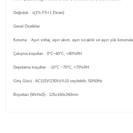
Doğruluk
: ±(1% FS+1 Ekran)
Genel Özelikler
Koruma
: Aşırı voltaj, aşırı akım, aşırı sıcaklık ve aşırı yük korumala
Çalışma koşulları
: 0°C~40°C, <80%RH
Depolama koşulları
: -10°C ~70°C, <70%RH
Giriş Gücü
: AC115V/230V±%10 seçilebilir, 50/60Hz
Boyutları (WxHxD)
: 125x160x260mm
Bu ürünün fiyat bilgisi, resim, ürün açıklamalarında ve diğer ko
Görüş ve önerileriniz için teşekkür ederiz.