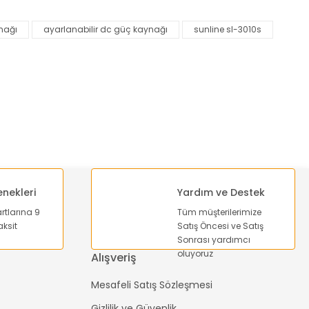
nağı
ayarlanabilir dc güç kaynağı
sunline sl-3010s
enekleri
Yardım ve Destek
artlarına 9
Tüm müşterilerimize
ksit
Satış Öncesi ve Satış
Sonrası yardımcı
oluyoruz
Alışveriş
Mesafeli Satış Sözleşmesi
Gizlilik ve Güvenlik