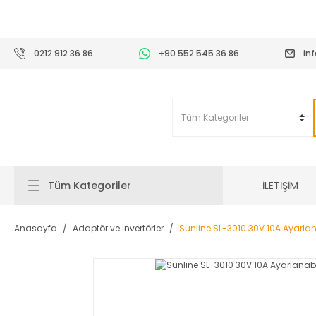
2
0212 912 36 86
+90 552 545 36 86
in
İLETİŞİM
Tüm Kategoriler
Anasayfa
Adaptör ve İnvertörler
Sunline SL-3010 30V 10A Ayarla