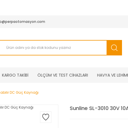
950 TL ve Üstü Tüm Siparişlerinizde KARGO BEDAVA ( HepsiJET
fo@perpaotomasyon.com
KARGO TAKİBİ
ÖLÇÜM VE TEST CİHAZLARI
HAVYA VE LEHİM
nabilir DC Güç Kaynağı
Sunline SL-3010 30V 10