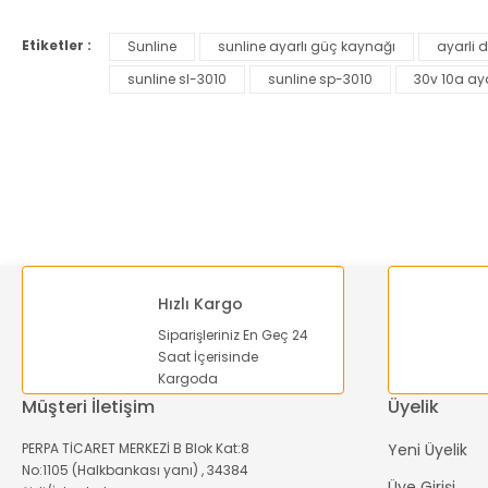
Etiketler :
Sunline
sunline ayarlı güç kaynağı
ayarli 
Ürün resmi kalitesiz, bozuk veya görüntülenemiyor.
sunline sl-3010
sunline sp-3010
30v 10a ay
Ürün açıklamasında eksik bilgiler bulunuyor.
Ürün bilgilerinde hatalar bulunuyor.
Ürün fiyatı diğer sitelerden daha pahalı.
Bu ürüne benzer farklı alternatifler olmalı.
Hızlı Kargo
Siparişleriniz En Geç 24
Saat İçerisinde
Kargoda
Müşteri İletişim
Üyelik
PERPA TİCARET MERKEZİ B Blok Kat:8
Yeni Üyelik
No:1105 (Halkbankası yanı) , 34384
Üye Girişi