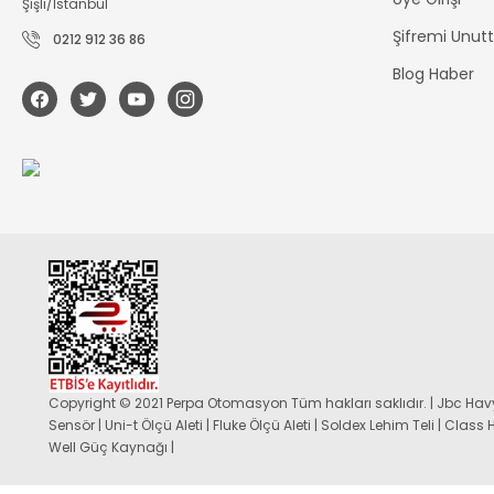
Şişli/İstanbul
Şifremi Unu
0212 912 36 86
Blog Haber
Copyright © 2021 Perpa Otomasyon Tüm hakları saklıdır. | Jbc Havy
Sensör | Uni-t Ölçü Aleti | Fluke Ölçü Aleti | Soldex Lehim Teli | Class
Well Güç Kaynağı |