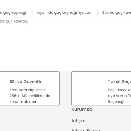
Bu ürüne ilk yorumu siz yapın!
dc güç kaynaği
ayarlı dc güç kaynağı fiyatları
30v 5a güç kay
Yorum Yaz
arlı güç kaynağı
SSL ve Güvenlik
Taksit Seç
Kredi kartı bilgileriniz
Seçili kredi k
Gönder
256bit SSL sertifikası ile
aya varan Ta
korunmaktadır.
Seçeneği
Kurumsal
İletişim
İletişim Formu