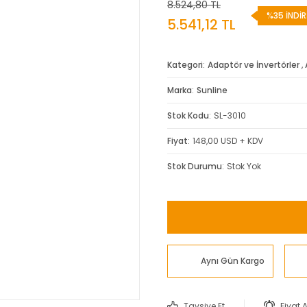
8.524,80 TL
%35 İNDİR
5.541,12 TL
Kategori
Adaptör ve İnvertörler
,
Marka
Sunline
Stok Kodu
SL-3010
Fiyat
148,00 USD + KDV
Stok Durumu
Stok Yok
Aynı Gün Kargo
Tavsiye Et
Fiyat 