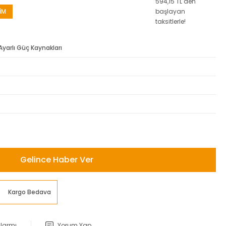
594,15 TL den
İM
başlayan
taksitlerle!
Ayarlı Güç Kaynakları
Gelince Haber Ver
Kargo Bedava
Alarmı
Yorum Yap