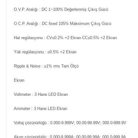
O.V.P. Aralığı
: DC 1~100% Değerlenmiş Çıkış Gücü
O.C.P. Aralığı
: DC fixed 105% Maksimum Çıkış Gücü
Hat regülasyonu
: CV≤0.2% +2 Ekran CC≤0.5% +2 Ekran
Yük regülasyonu
: ≤0.5% +2 Ekran
Ripple & Noise
: ≤1% rms Tam Ölçü
Ekran
Voltmeter
: 3 Hane LED Ekran
Ammeter
: 3 Hane LED Ekran
Voltaj çözünürlüğü
: 0.000-9.999V; 00.00-99.99V; 000.0-999.9V
Akım çözünürlüğü
: 0.000-9.999A; 00.00-99.99A; 000.0-999.9A