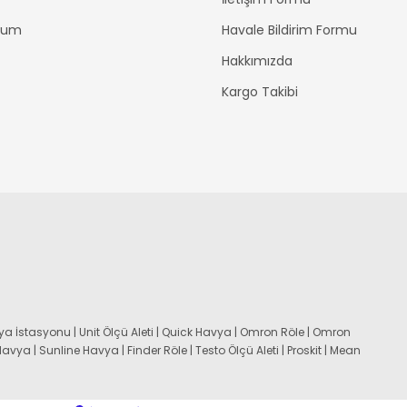
ttum
Havale Bildirim Formu
Hakkımızda
Kargo Takibi
a İstasyonu | Unit Ölçü Aleti | Quick Havya | Omron Röle | Omron
 Havya | Sunline Havya | Finder Röle | Testo Ölçü Aleti | Proskit | Mean