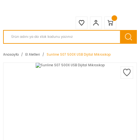
2950 TL ve Üstü Tüm Siparişlerinizde KARGO BEDAVA ( HepsiJET )
Anasayfa
El Aletleri
Sunline S07 500X USB Dijital Mikroskop