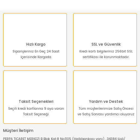
Ürün fiyatı diğer sitelerden daha pahalı.
Bu ürüne benzer farklı alternatifler olmalı.
Hızlı Kargo
SSL ve Güvenlik
Siparişleriniz En Geç 24 Saat
Kredi kartı bilgileriniz 256bit SSL
İçerisinde Kargoda
sertifikası ile korunmaktadır.
Gönder
Taksit Seçenekleri
Yardım ve Destek
Seçili kredi kartlarına 9 aya varan
Tüm müşterilerimize Satış Öncesi
Taksit Seçeneği
ve Satış Sonrası yardımcı oluyoruz
Müşteri İletişim
PERPA TİCARET MERKEZİ B Blok Kat:8 No:1105 (Halkbankası yanı) , 34384 Şişli/