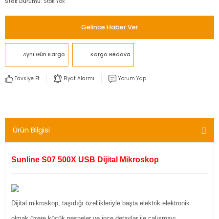
Stok Durumu
Stok Yok
Gelince Haber Ver
Aynı Gün Kargo
Kargo Bedava
Tavsiye Et
Fiyat Alarmı
Yorum Yap
Ürün Bilgisi
Sunline S07 500X USB Dijital Mikroskop
Dijital mikroskop, taşıdığı özellikleriyle başta elektrik elektronik
olmak üzere küçük nesneler ve ince detaylar ile çalışmayı