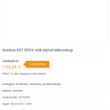
Sunline S07 500X USB Dijital Mikroskop
2.649,60 TL
%35 İNDİRİM
1.722,24 TL
184,67 TL den başlayan taksitlerle!
Kategori
El Aletleri
,
Büyüteç ve Mikroskop
Marka
Sunline
Stok Kodu
S07500X
Fiyat
46,00 USD + KDV