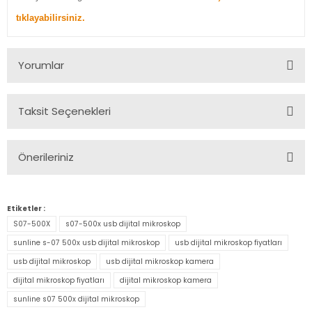
tıklayabilirsiniz.
Yorumlar
Taksit Seçenekleri
Bu ürüne ilk yorumu siz yapın!
Önerileriniz
Yorum Yaz
Bu ürünün fiyat bilgisi, resim, ürün açıklamalarında ve diğer
konularda yetersiz gördüğünüz noktaları öneri formunu
Etiketler :
kullanarak tarafımıza iletebilirsiniz.
S07-500X
s07-500x usb dijital mikroskop
Görüş ve önerileriniz için teşekkür ederiz.
sunline s-07 500x usb dijital mikroskop
usb dijital mikroskop fiyatları
usb dijital mikroskop
usb dijital mikroskop kamera
Ürün resmi kalitesiz, bozuk veya görüntülenemiyor.
dijital mikroskop fiyatları
dijital mikroskop kamera
Ürün açıklamasında eksik bilgiler bulunuyor.
sunline s07 500x dijital mikroskop
Ürün bilgilerinde hatalar bulunuyor.