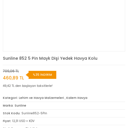
Sunline 852 5 Pin Mayk Dişi Yedek Havya Kolu
709,06 TL
%35 İNDİRİM
460,89 TL
49,42 TL den başlayan taksitlerle!
Kategori
Lehim ve Havya Malzemeleri
,
Kalem Havya
Marka
Sunline
Stok Kodu
Sunline852-5Pin
Fiyat
12,31 USD + KDV