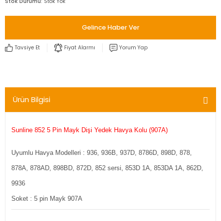
Stok Durumu
Stok Yok
Gelince Haber Ver
Tavsiye Et
Fiyat Alarmı
Yorum Yap
Ürün Bilgisi
Sunline 852 5 Pin Mayk Dişi Yedek Havya Kolu (907A)
Uyumlu Havya Modelleri : 936, 936B, 937D, 8786D, 898D, 878,
878A, 878AD, 898BD, 872D, 852 sersi, 853D 1A, 853DA 1A, 862D,
9936
Soket : 5 pin Mayk 907A