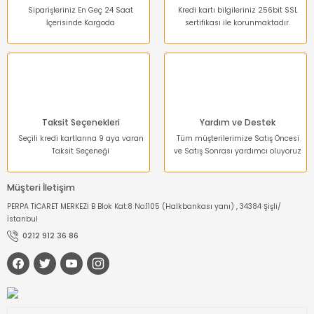
Siparişleriniz En Geç 24 Saat
Kredi kartı bilgileriniz 256bit SSL
İçerisinde Kargoda
sertifikası ile korunmaktadır.
Gönder
Taksit Seçenekleri
Yardım ve Destek
Seçili kredi kartlarına 9 aya varan
Tüm müşterilerimize Satış Öncesi
Taksit Seçeneği
ve Satış Sonrası yardımcı oluyoruz
Müşteri İletişim
PERPA TİCARET MERKEZİ B Blok Kat:8 No:1105 (Halkbankası yanı) , 34384 Şişli/
İstanbul
0212 912 36 86