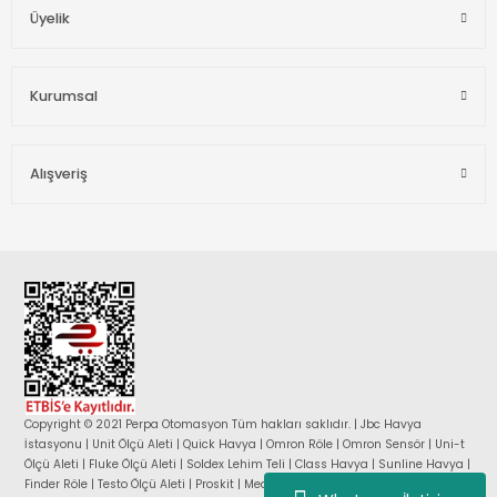
Üyelik
Kurumsal
Alışveriş
Copyright © 2021 Perpa Otomasyon Tüm hakları saklıdır. | Jbc Havya
İstasyonu | Unit Ölçü Aleti | Quick Havya | Omron Röle | Omron Sensör | Uni-t
Ölçü Aleti | Fluke Ölçü Aleti | Soldex Lehim Teli | Class Havya | Sunline Havya |
Finder Röle | Testo Ölçü Aleti | Proskit | Mean Well Güç Kaynağı |