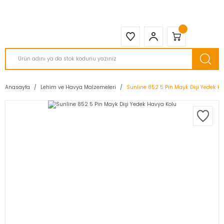
2950 TL ve Üstü Tüm Siparişlerinizde KARGO BEDAVA ( HepsiJET )
Anasayfa
Lehim ve Havya Malzemeleri
Sunline 852 5 Pin Mayk Dişi Yedek H