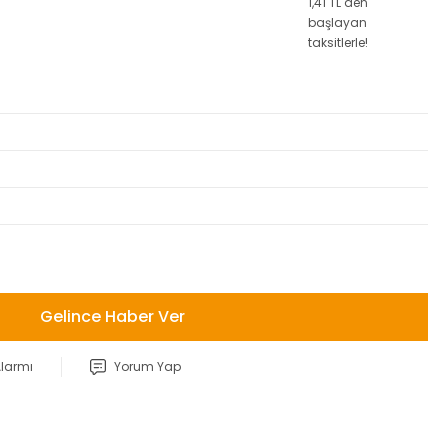
1,41 TL den
başlayan
taksitlerle!
Gelince Haber Ver
Alarmı
Yorum Yap