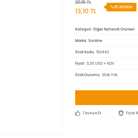
20,16 TL
%35 İNDİRİM
13,10 TL
Kategori
Diğer Network Ürünleri
Marka
Sunline
Stok Kodu
192442
Fiyat
0,35 USD + KDV
Stok Durumu
Stok Yok
Tavsiye Et
Fiyat 