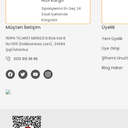
Hızlı Kargo
Siparişleriniz En Geç 24
Saat İçerisinde
Kargoda
Müşteri İletişim
Üyelik
PERPA TİCARET MERKEZİ B Blok Kat:8
Yeni Üyelik
No:1105 (Halkbankası yanı) , 34384
Üye Girişi
Şişli/İstanbul
Şifremi Unu
0212 912 36 86
Blog Haber