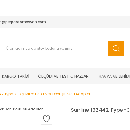
950 TL ve Üstü Tüm Siparişlerinizde KARGO BEDAVA ( HepsiJET
fo@perpaotomasyon.com
KARGO TAKİBİ
ÖLÇÜM VE TEST CİHAZLARI
HAVYA VE LEHİM
42 Type-C Dişi Mikro USB Erkek Dönüştürücü Adaptör
Sunline 192442 Type-C