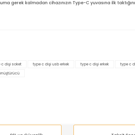
ma gerek kalmadan cihazınızın Type-C yuvasına ilk taktığınız
nularda yetersiz gördüğünüz noktaları öneri formunu kullanarak tarafımı
Bu ürüne ilk yorumu siz yapın!
 c dişi soket
type c dişi usb erkek
type c dişi erkek
type c d
Yorum Yaz
dönüştürücü