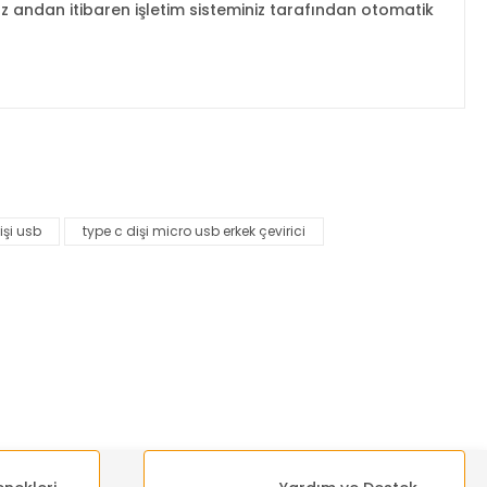
 andan itibaren işletim sisteminiz tarafından otomatik
za iletebilirsiniz.
işi usb
type c dişi micro usb erkek çevirici