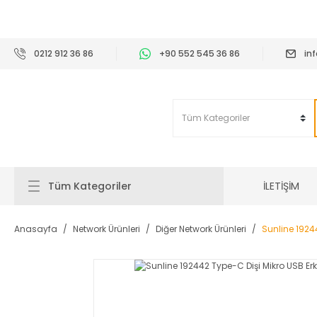
2
0212 912 36 86
+90 552 545 36 86
in
İLETİŞİM
Tüm Kategoriler
Anasayfa
Network Ürünleri
Diğer Network Ürünleri
Sunline 1924