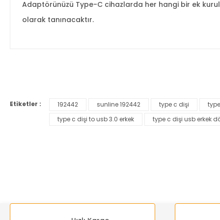
Adaptörünüzü Type-C cihazlarda her hangi bir ek kurulu
olarak tanınacaktır.
Bu ürünün fiyat bilgisi, resim, ürün açıklamalarında ve diğer ko
Görüş ve önerileriniz için teşekkür ederiz.
Etiketler :
192442
sunline 192442
type c dişi
type
Ürün resmi kalitesiz, bozuk veya görüntülenemiyor.
type c dişi to usb 3.0 erkek
type c dişi usb erkek 
Ürün açıklamasında eksik bilgiler bulunuyor.
Ürün bilgilerinde hatalar bulunuyor.
Ürün fiyatı diğer sitelerden daha pahalı.
Bu ürüne benzer farklı alternatifler olmalı.