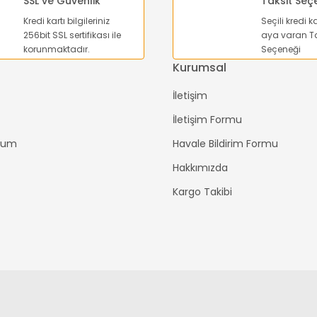
SSL ve Güvenlik
Taksit Seç
Kredi kartı bilgileriniz
Seçili kredi k
Gönder
256bit SSL sertifikası ile
aya varan Ta
korunmaktadır.
Seçeneği
Kurumsal
İletişim
İletişim Formu
ttum
Havale Bildirim Formu
Hakkımızda
Kargo Takibi