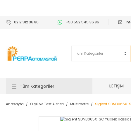
2
0212 912 36 86
+90 552 545 36 86
in
İLETİŞİM
Tüm Kategoriler
Anasayfa
Ölçü ve Test Aletleri
Multimetre
Siglent SDM3065X-SC