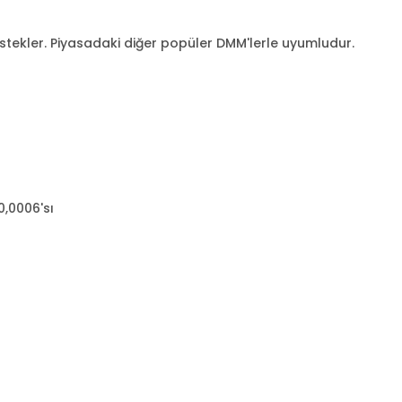
estekler. Piyasadaki diğer popüler DMM'lerle uyumludur.
0,0006'sı