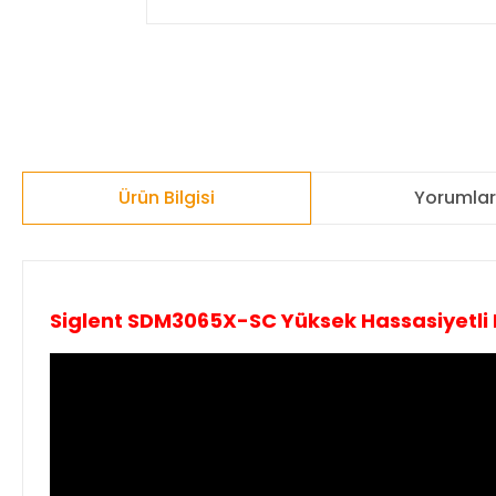
Ürün Bilgisi
Yorumla
Siglent SDM3065X-SC Yüksek Hassasiyetli D