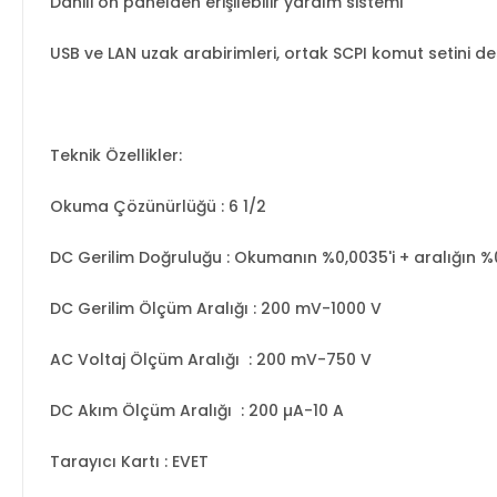
Dahili ön panelden erişilebilir yardım sistemi
USB ve LAN uzak arabirimleri, ortak SCPI komut setini d
Teknik Özellikler:
Okuma Çözünürlüğü : 6 1/2
DC Gerilim Doğruluğu : Okumanın %0,0035'i + aralığın %
DC Gerilim Ölçüm Aralığı : 200 mV-1000 V
AC Voltaj Ölçüm Aralığı
: 200 mV-750 V
DC Akım Ölçüm Aralığı
: 200 µA-10 A
Tarayıcı Kartı : EVET