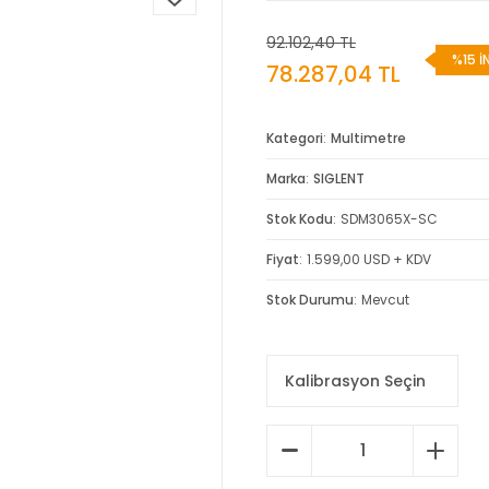
92.102,40 TL
%15 İ
78.287,04 TL
Kategori
Multimetre
Marka
SIGLENT
Stok Kodu
SDM3065X-SC
Fiyat
1.599,00 USD + KDV
Stok Durumu
Mevcut