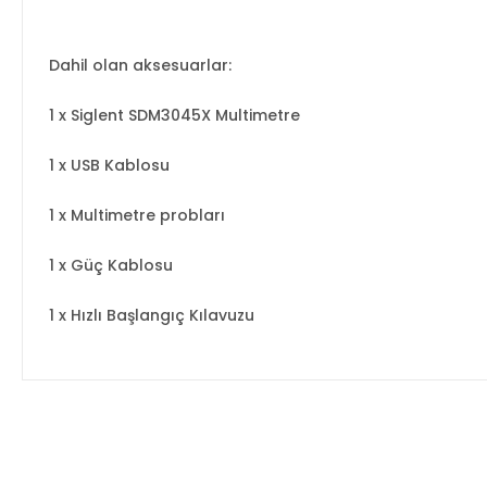
Dahil olan aksesuarlar:
1 x Siglent SDM3045X Multimetre
1 x USB Kablosu
1 x Multimetre probları
1 x Güç Kablosu
1 x Hızlı Başlangıç ​​Kılavuzu
Bu ürünün fiyat bilgisi, resim, ürün açıklamalarında ve diğer ko
Görüş ve önerileriniz için teşekkür ederiz.