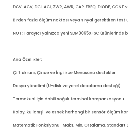
DCV, ACV, DCI, ACI, 2WR, 4WR, CAP, FREQ, DIODE, CONT
Birden fazla ölçüm noktası veya sinyal gerektiren test u
NOT: Tarayıcı yalnızca yeni SDM3065X-SC ürünlerinde b
Ana Özellikler:
Çift ekranı, Çince ve İngilizce Menüsünü destekler
Dosya yönetimi (U-disk ve yerel depolama desteği)
Termokupl için dahili soğuk terminal kompanzasyonu
Kolay, kullanışlı ve esnek herhangi bir sensör ölçüm kont
Matematik Fonksiyonu: Maks, Min, Ortalama, Standart S