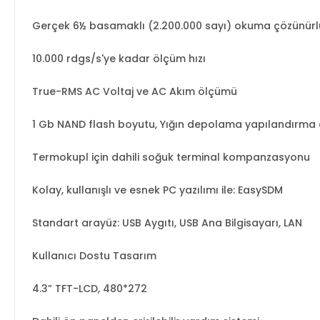
Gerçek 6½ basamaklı (2.200.000 sayı) okuma çözünür
10.000 rdgs/s'ye kadar ölçüm hızı
True-RMS AC Voltaj ve AC Akım ölçümü
1 Gb NAND flash boyutu, Yığın depolama yapılandırma d
Termokupl için dahili soğuk terminal kompanzasyonu
Kolay, kullanışlı ve esnek PC yazılımı ile: EasySDM
Standart arayüz: USB Aygıtı, USB Ana Bilgisayarı, LAN
Kullanıcı Dostu Tasarım
4.3” TFT-LCD, 480*272