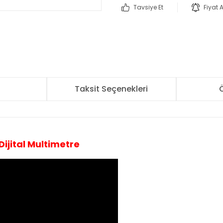
Tavsiye Et
Fiyat 
r
Taksit Seçenekleri
Ö
ijital Multimetre