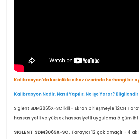
Kalibrasyon'da kesinlikle cihaz üzerinde herhangi bir a
Kalibrasyon Nedir, Nasıl Yapılır, Ne İşe Yara
r
? Bilgilendir
Siglent SDM3065X-SC ikili - Ekran birleşmeyle 12CH Tarayı
hassasiyetli ve yüksek hassasiyetli uygulama ölçüm iht
SIGLENT SDM3065X-SC
, Tarayıcı 12 çok amaçlı + 4 ak