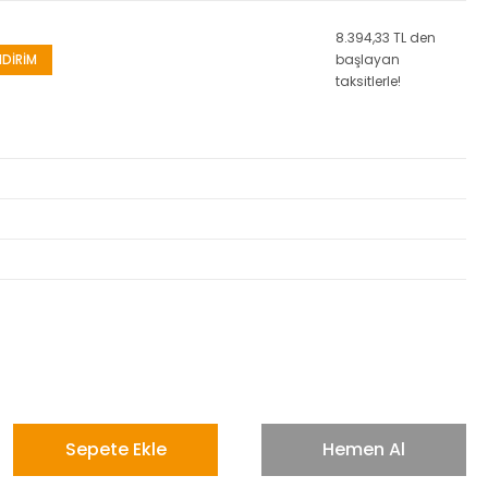
8.394,33 TL den
NDİRİM
başlayan
taksitlerle!
Sepete Ekle
Hemen Al