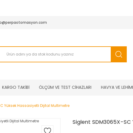
950 TL ve Üstü Tüm Siparişlerinizde KARGO BEDAVA ( HepsiJET
fo@perpaotomasyon.com
KARGO TAKİBİ
ÖLÇÜM VE TEST CİHAZLARI
HAVYA VE LEHİM
 Yüksek Hassasiyetli Dijital Multimetre
Siglent SDM3065X-SC Yü