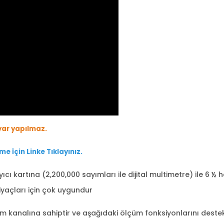
yar yapılmaz.
me İçin Linke Tıklayınız.
cı kartına (2,200,000 sayımları ile dijital multimetre) ile 6 ½
iyaçları için çok uygundur
ım kanalına sahiptir ve aşağıdaki ölçüm fonksiyonlarını deste