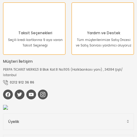
Gönder
Taksit Seçenekleri
Yardım ve Destek
Seçili kredi kartlarına 9 aya varan
Tüm müşterilerimize Satış Öncesi
Taksit Seçeneği
ve Satış Sonrası yardımcı oluyoruz
Müşteri İletişim
PERPA TİCARET MERKEZİ B Blok Kat:8 No:1105 (Halkbankası yanı) , 34384 Şişli/
İstanbul
0212 912 36 86
Üyelik