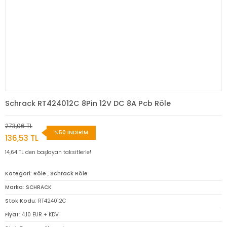
Schrack RT424012C 8Pin 12V DC 8A Pcb Röle
273,06 TL
%50 İNDİRİM
136,53 TL
14,64 TL den başlayan taksitlerle!
Kategori
Röle
,
Schrack Röle
Marka
SCHRACK
Stok Kodu
RT424012C
Fiyat
4,10 EUR + KDV