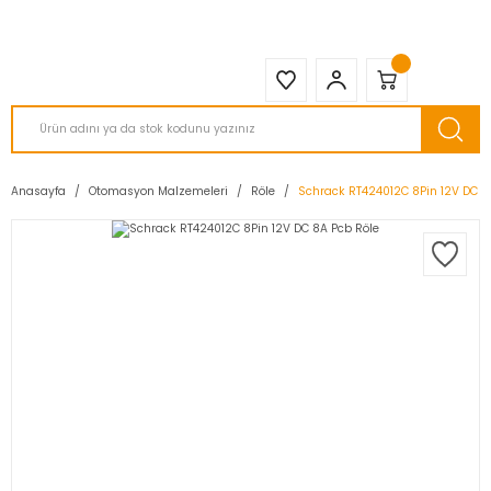
2950 TL ve Üstü Tüm Siparişlerinizde KARGO BEDAVA ( HepsiJET )
Anasayfa
Otomasyon Malzemeleri
Röle
Schrack RT424012C 8Pin 12V DC 8