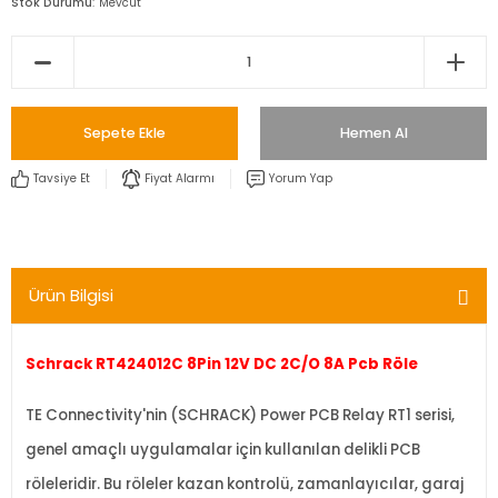
Stok Durumu
Mevcut
Sepete Ekle
Hemen Al
Tavsiye Et
Fiyat Alarmı
Yorum Yap
Ürün Bilgisi
Schrack RT424012C 8Pin 12V DC 2C/O 8A Pcb Röle
TE Connectivity'nin (SCHRACK) Power PCB Relay RT1 serisi,
genel amaçlı uygulamalar için kullanılan delikli PCB
röleleridir. Bu röleler kazan kontrolü, zamanlayıcılar, garaj