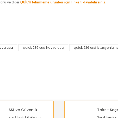
yonu ve diğer
QUİCK lehimleme ürünleri için linke tıklayabilirsiniz.
nularda yetersiz gördüğünüz noktaları öneri formunu kullanarak tarafımı
Bu ürüne ilk yorumu siz yapın!
avya ucu
quick 236 esd havya ucu
quick 236 esd istasyonlu 
Yorum Yaz
SSL ve Güvenlik
Taksit Seç
Kredi kartı bilgileriniz
Seçili kredi k