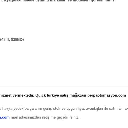
r. Aşağıdaki listede uyumlu markaları ve modelleri görebilirsiniz.
948-II, 938BD+
 hizmet vermektedir. Quick türkiye satış mağazası perpaotomasyon.com
 havya yedek parçalarını geniş stok ve uygun fiyat avantajları ile satın alma
n.com
mail adresimizden iletişime geçebilirsiniz..