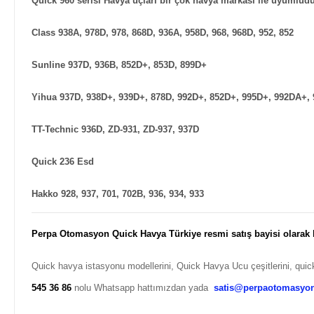
Quick 960 serisi Havya uçları bir çok havya markası ile uyumludu
Class 938A, 978D, 978, 868D, 936A, 958D, 968, 968D, 952, 852
Sunline 937D, 936B, 852D+, 853D, 899D+
Yihua 937D, 938D+, 939D+, 878D, 992D+, 852D+, 995D+, 992DA+, 
TT-Technic 936D, ZD-931, ZD-937, 937D
Quick 236 Esd
Hakko 928, 937, 701, 702B, 936, 934, 933
Perpa Otomasyon Quick Havya Türkiye resmi satış bayisi olarak
Quick havya istasyonu modellerini, Quick Havya Ucu çeşitlerini, quick
545 36 86
nolu Whatsapp hattımızdan yada
satis@perpaotomasyo