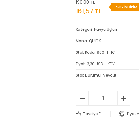
190,08 TL
%15 İNDİRİM
161,57 TL
Kategori
Havya Uçları
Marka
QUICK
Stok Kodu
960-T-1C
Fiyat
3,30 USD + KDV
Stok Durumu
Mevcut
Tavsiye Et
Fiyat 