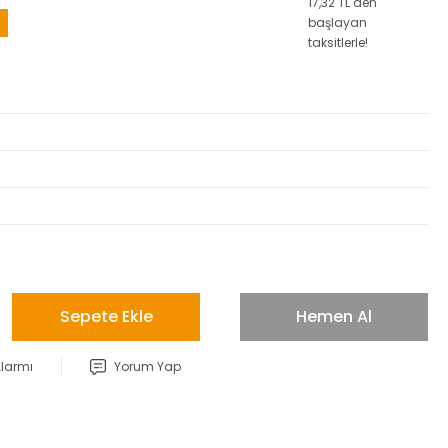
17,32 TL den
başlayan
taksitlerle!
Sepete Ekle
Hemen Al
Alarmı
Yorum Yap