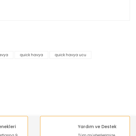
za iletebilirsiniz.
havya
quick havya
quick havya ucu
enekleri
Yardım ve Destek
artlarına 9
Tüm müşterilerimize