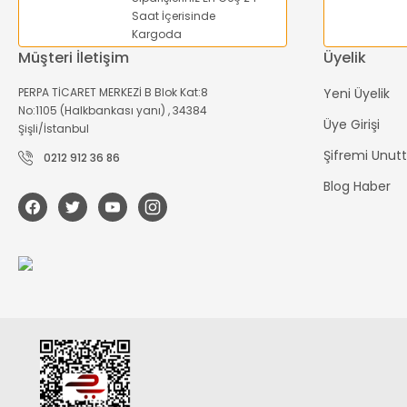
Saat İçerisinde
Kargoda
Müşteri İletişim
Üyelik
PERPA TİCARET MERKEZİ B Blok Kat:8
Yeni Üyelik
No:1105 (Halkbankası yanı) , 34384
Üye Girişi
Şişli/İstanbul
Şifremi Unu
0212 912 36 86
Blog Haber