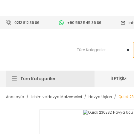
2
0212 912 36 86
+90 552 545 36 86
in
İLETİŞİM
Tüm Kategoriler
Anasayfa
Lehim ve Havya Malzemeleri
Havya Uçları
Quick 2