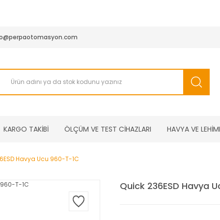
950 TL ve Üstü Tüm Siparişlerinizde KARGO BEDAVA ( HepsiJET
fo@perpaotomasyon.com
KARGO TAKİBİ
ÖLÇÜM VE TEST CİHAZLARI
HAVYA VE LEHİM
36ESD Havya Ucu 960-T-1C
Quick 236ESD Havya U