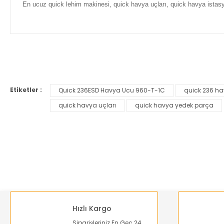
En ucuz quick lehim makinesi, quick havya uçları, quick havya istas
Bu ürünün fiyat bilgisi, resim, ürün açıklamalarında ve diğer ko
Görüş ve önerileriniz için teşekkür ederiz.
Etiketler :
Quick 236ESD Havya Ucu 960-T-1C
quick 236 h
Ürün resmi kalitesiz, bozuk veya görüntülenemiyor.
quick havya uçları
quick havya yedek parça
Ürün açıklamasında eksik bilgiler bulunuyor.
Ürün bilgilerinde hatalar bulunuyor.
Ürün fiyatı diğer sitelerden daha pahalı.
Bu ürüne benzer farklı alternatifler olmalı.
Hızlı Kargo
Siparişleriniz En Geç 24