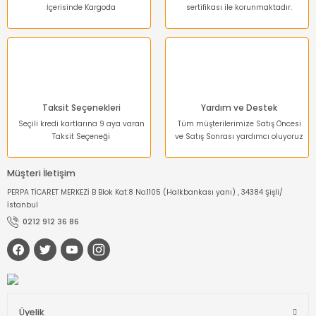
İçerisinde Kargoda
sertifikası ile korunmaktadır.
Gönder
Taksit Seçenekleri
Yardım ve Destek
Seçili kredi kartlarına 9 aya varan
Tüm müşterilerimize Satış Öncesi
Taksit Seçeneği
ve Satış Sonrası yardımcı oluyoruz
Müşteri İletişim
PERPA TİCARET MERKEZİ B Blok Kat:8 No:1105 (Halkbankası yanı) , 34384 Şişli/
İstanbul
0212 912 36 86
Üyelik