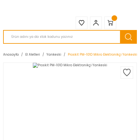
2950 TL ve Üstü Tüm Siparişlerinizde KARGO BEDAVA ( HepsiJET )
Anasayfa
El Aletleri
Yankeski
Proskit PM-101D Mikro Elektronikçi Yankeski