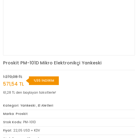
Proskit PM-101D Mikro Elektronikçi Yankeski
1.270,08 TL
%55 İNDİRİM
571,54 TL
61,28 TL den başlayan taksitlerle!
Kategori
Yankeski
,
El Aletleri
Marka
Proskit
Stok Kodu
PM-101D
Fiyat
22,05 USD + KDV