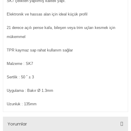
SK7 çelikten yapılmış kaliteli yapı.
Elektronik ve hassas alan için ideal küçük profil
21 derece açılı pense kafa, bileşen veya trim uçları kesmek için
mükemmel
TPR kaymaz sap rahat kullanım sağlar
Malzeme : SK7
Sertlik : 50 ˚ ± 3
Uygulama : Bakır Ø 1.3mm
Uzunluk : 135mm
Yorumlar