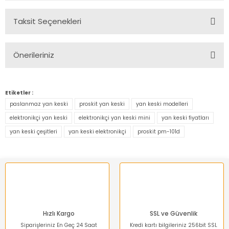
Taksit Seçenekleri
Bu ürüne ilk yorumu siz yapın!
Önerileriniz
Yorum Yaz
Bu ürünün fiyat bilgisi, resim, ürün açıklamalarında ve diğer
konularda yetersiz gördüğünüz noktaları öneri formunu
Etiketler :
kullanarak tarafımıza iletebilirsiniz.
paslanmaz yan keski
proskit yan keski
yan keski modelleri
Görüş ve önerileriniz için teşekkür ederiz.
elektronikçi yan keski
elektronikçi yan keski mini
yan keski fiyatları
yan keski çeşitleri
yan keski elektronikçi
proskit pm-101d
Ürün resmi kalitesiz, bozuk veya görüntülenemiyor.
Ürün açıklamasında eksik bilgiler bulunuyor.
Ürün bilgilerinde hatalar bulunuyor.
Ürün fiyatı diğer sitelerden daha pahalı.
Bu ürüne benzer farklı alternatifler olmalı.
Hızlı Kargo
SSL ve Güvenlik
Siparişleriniz En Geç 24 Saat
Kredi kartı bilgileriniz 256bit SSL