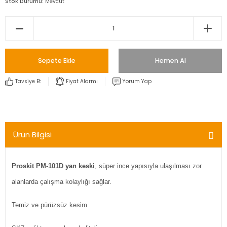
Stok Durumu
Mevcut
Sepete Ekle
Hemen Al
Tavsiye Et
Fiyat Alarmı
Yorum Yap
Ürün Bilgisi
Proskit PM-101D yan keski
, süper ince yapısıyla ulaşılması zor
alanlarda çalışma kolaylığı sağlar.
Temiz ve pürüzsüz kesim