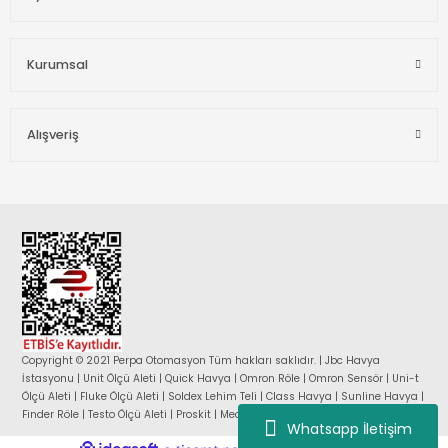
Kurumsal
Alışveriş
Copyright © 2021 Perpa Otomasyon Tüm hakları saklıdır. | Jbc Havya
İstasyonu | Unit Ölçü Aleti | Quick Havya | Omron Röle | Omron Sensör | Uni-t
Ölçü Aleti | Fluke Ölçü Aleti | Soldex Lehim Teli | Class Havya | Sunline Havya |
Finder Röle | Testo Ölçü Aleti | Proskit | Mean Well Güç Kaynağı |
Whatsapp İletişim