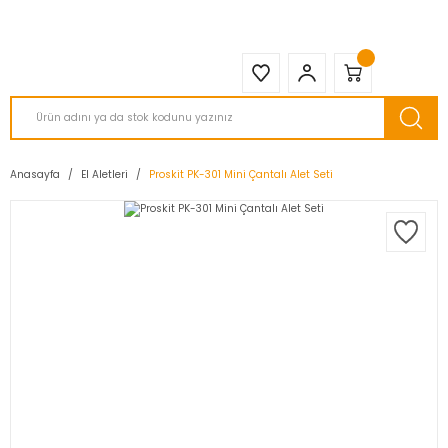
2950 TL ve Üstü Tüm Siparişlerinizde KARGO BEDAVA ( HepsiJET )
Anasayfa
El Aletleri
Proskit PK-301 Mini Çantalı Alet Seti