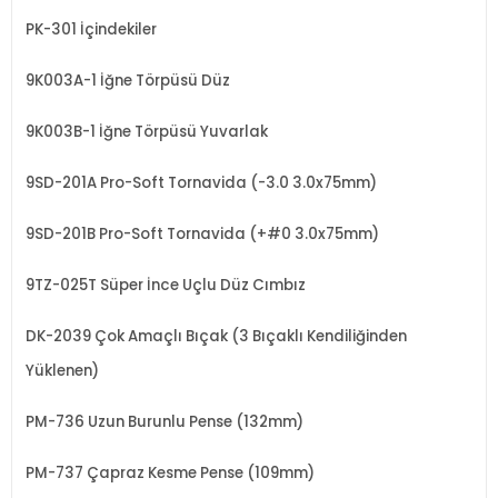
PK-301 İçindekiler
9K003A-1 İğne Törpüsü Düz
9K003B-1 İğne Törpüsü Yuvarlak
9SD-201A Pro-Soft Tornavida (-3.0 3.0x75mm)
9SD-201B Pro-Soft Tornavida (+#0 3.0x75mm)
9TZ-025T Süper İnce Uçlu Düz Cımbız
DK-2039 Çok Amaçlı Bıçak (3 Bıçaklı Kendiliğinden
Yüklenen)
PM-736 Uzun Burunlu Pense (132mm)
PM-737 Çapraz Kesme Pense (109mm)