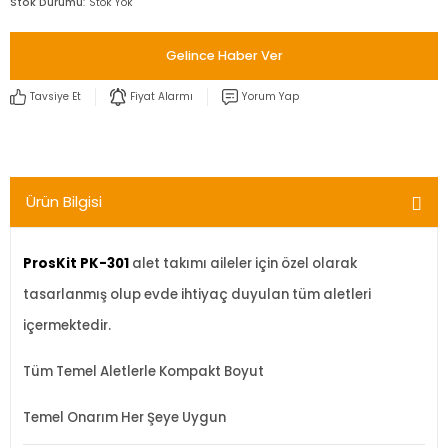
Stok Durumu
Stok Yok
Gelince Haber Ver
Tavsiye Et
Fiyat Alarmı
Yorum Yap
Ürün Bilgisi
ProsKit PK-301
alet takımı aileler için özel olarak
tasarlanmış olup evde ihtiyaç duyulan tüm aletleri
içermektedir.
Tüm Temel Aletlerle Kompakt Boyut
Temel Onarım Her Şeye Uygun