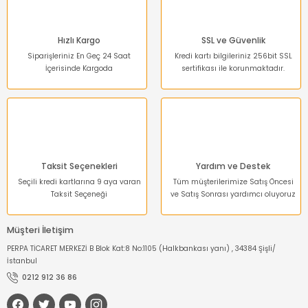
Ürün fiyatı diğer sitelerden daha pahalı.
Bu ürüne benzer farklı alternatifler olmalı.
Hızlı Kargo
SSL ve Güvenlik
Siparişleriniz En Geç 24 Saat
Kredi kartı bilgileriniz 256bit SSL
İçerisinde Kargoda
sertifikası ile korunmaktadır.
Gönder
Taksit Seçenekleri
Yardım ve Destek
Seçili kredi kartlarına 9 aya varan
Tüm müşterilerimize Satış Öncesi
Taksit Seçeneği
ve Satış Sonrası yardımcı oluyoruz
Müşteri İletişim
PERPA TİCARET MERKEZİ B Blok Kat:8 No:1105 (Halkbankası yanı) , 34384 Şişli/
İstanbul
0212 912 36 86