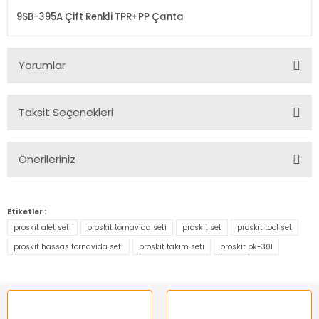
9SB-395A Çift Renkli TPR+PP Çanta
Yorumlar
Taksit Seçenekleri
Bu ürüne ilk yorumu siz yapın!
Önerileriniz
Yorum Yaz
Bu ürünün fiyat bilgisi, resim, ürün açıklamalarında ve diğer
konularda yetersiz gördüğünüz noktaları öneri formunu
Etiketler :
kullanarak tarafımıza iletebilirsiniz.
proskit alet seti
proskit tornavida seti
proskit set
proskit tool set
Görüş ve önerileriniz için teşekkür ederiz.
proskit hassas tornavida seti
proskit takım seti
proskit pk-301
Ürün resmi kalitesiz, bozuk veya görüntülenemiyor.
Ürün açıklamasında eksik bilgiler bulunuyor.
Ürün bilgilerinde hatalar bulunuyor.