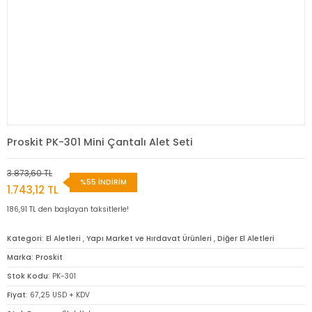
Proskit PK-301 Mini Çantalı Alet Seti
3.873,60 TL
%55 İNDİRİM
1.743,12 TL
186,91 TL den başlayan taksitlerle!
Kategori
El Aletleri
,
Yapı Market ve Hırdavat Ürünleri
,
Diğer El Aletleri
Marka
Proskit
Stok Kodu
PK-301
Fiyat
67,25 USD + KDV