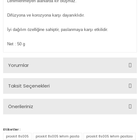
Lehimlenmeyen alanlarda kir oluşmaz.
Difüzyona ve korozyona karşı dayanıklıdır.
İyi dağılım özelliğine sahiptir, paslanmaya karşı etkilidir.
Net : 50 g
Yorumlar
Taksit Seçenekleri
Bu ürüne ilk yorumu siz yapın!
Önerileriniz
Yorum Yaz
Bu ürünün fiyat bilgisi, resim, ürün açıklamalarında ve diğer
konularda yetersiz gördüğünüz noktaları öneri formunu
Etiketler :
kullanarak tarafımıza iletebilirsiniz.
proskit 8s005
proskit 8s005 lehim pasta
proskit 8s005 lehim pastası