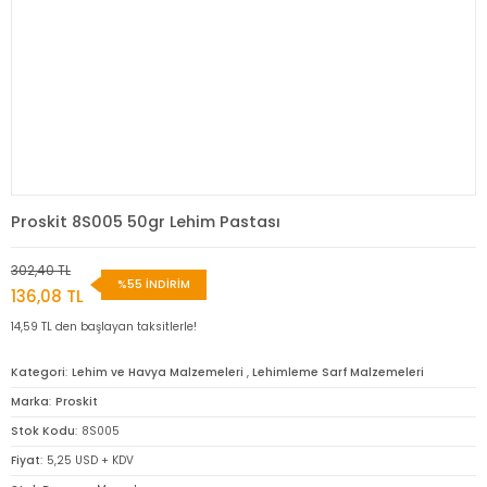
Proskit 8S005 50gr Lehim Pastası
302,40 TL
%55 İNDİRİM
136,08 TL
14,59 TL den başlayan taksitlerle!
Kategori
Lehim ve Havya Malzemeleri
,
Lehimleme Sarf Malzemeleri
Marka
Proskit
Stok Kodu
8S005
Fiyat
5,25 USD + KDV