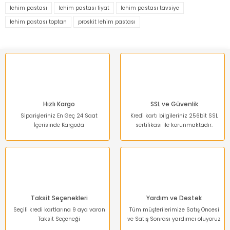
Görüş ve önerileriniz için teşekkür ederiz.
lehim pastası
lehim pastası fiyat
lehim pastası tavsiye
lehim pastası toptan
proskit lehim pastası
Ürün resmi kalitesiz, bozuk veya görüntülenemiyor.
Ürün açıklamasında eksik bilgiler bulunuyor.
Ürün bilgilerinde hatalar bulunuyor.
Ürün fiyatı diğer sitelerden daha pahalı.
Bu ürüne benzer farklı alternatifler olmalı.
Hızlı Kargo
SSL ve Güvenlik
Siparişleriniz En Geç 24 Saat
Kredi kartı bilgileriniz 256bit SSL
İçerisinde Kargoda
sertifikası ile korunmaktadır.
Gönder
Taksit Seçenekleri
Yardım ve Destek
Seçili kredi kartlarına 9 aya varan
Tüm müşterilerimize Satış Öncesi
Taksit Seçeneği
ve Satış Sonrası yardımcı oluyoruz