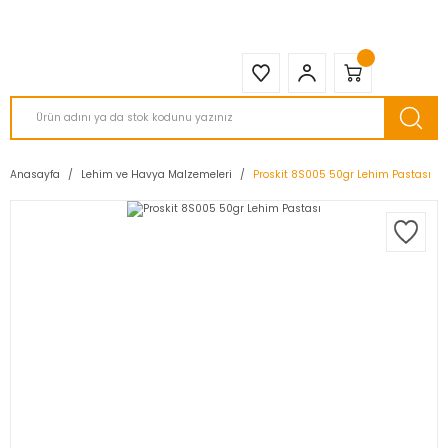
2950 TL ve Üstü Tüm Siparişlerinizde KARGO BEDAVA ( HepsiJET )
Anasayfa
Lehim ve Havya Malzemeleri
Proskit 8S005 50gr Lehim Pastası