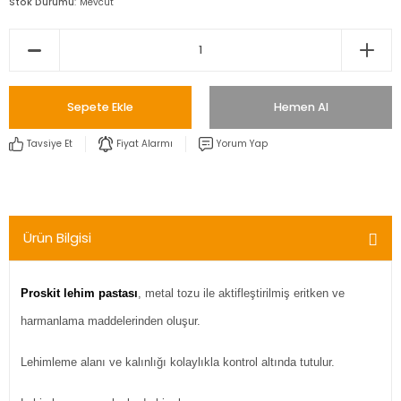
Stok Durumu
Mevcut
Sepete Ekle
Hemen Al
Tavsiye Et
Fiyat Alarmı
Yorum Yap
Ürün Bilgisi
Proskit lehim pastası
, metal tozu ile aktifleştirilmiş eritken ve
harmanlama maddelerinden oluşur.
Lehimleme alanı ve kalınlığı kolaylıkla kontrol altında tutulur.